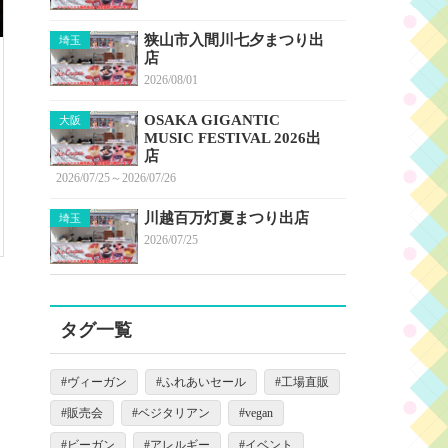
狭山市入間川七夕まつり出
埼玉
店
2026/08/01
OSAKA GIGANTIC
大阪
MUSIC FESTIVAL 2026出
店
2026/07/25～2026/07/26
川越百万灯夏まつり出店
埼玉
2026/07/25
タグ一覧
ヴィーガン
ふれあいセール
工場直販
販売会
ベジタリアン
vegan
ビーガン
アレルギー
イベント