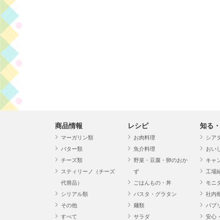
商品情報
レシピ
知る
マーガリン類
お肉料理
シア
バター類
魚介料理
おい
チーズ類
野菜・豆腐・卵のおか
キャ
スティリーノ（チーズ
ず
工場
代替品）
ごはんもの・丼
モニ
シリアル類
パスタ・グラタン
社内
その他
麺類
パブ
すべて
サラダ
安心