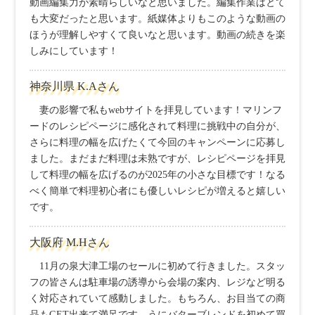
動画編集力が素晴らしいなと思いました。編集作業はとて
も大変だったと思います。紙媒体よりもこのような動画の
ほうが理解しやすくて良いなと思います。動画の続きを楽
しみにしています！
神奈川県 K.Aさん
妻の影響で私もwebサイトを拝見しています！マリンフ
ードのレシピページに感化されて料理に挑戦中の自分が、
さらに料理の幅を広げたくて今回のキャンペーンに応募し
ました。まだまだ料理は未熟ですが、レシピページを拝見
して料理の幅を広げるのが2025年の小さな目標です！なる
べく簡単で料理初心者にも優しいレシピが増えると嬉しい
です。
大阪府 M.Hさん
11月の泉大津工場のセールに初めて行きました。スタッ
フの皆さんは駐車場の誘導から会場の案内、レジなど明る
く対応されていて感動しました。もちろん、お目当ての商
品もGET出来て満足です。うにバターブレンドを初めて買