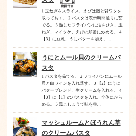
1 玉ねぎをスライス、えびは殻と背ワタを
取っておく。 2 パスタは表示時間通りに茹
でる。 3 熱したフライパンに油をひき、玉
ねぎ、マイタケ、えびの順番に炒める。 4
【3】に豆乳、うにバターを加え、...
うにとムール貝のクリームパ
スタ
1 パスタを茹でる。 2 フライパンにムール
貝と白ワインを入れ蒸す。 3 【2】にうに
バターブレンド、生クリームを入れる。 4
【3】に【1】のパスタを入れ、全体にから
める。 5 黒こしょうで味を整...
マッシュルームとほうれん草
のクリームパスタ