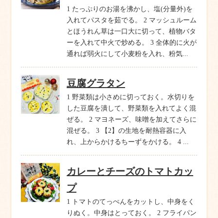
1 たっぷりのお湯を沸かし、塩(分量外)を
入れてパスタを茹でる。 2 マッシュルーム
とほうれん草は一口大に切って、植物バタ
ーを入れて中火で炒める。 3 全体的に火が
通れば弱火にして小麦粉を入れ、粉気...
豆腐グラタン
1 野菜類は小さめに切っておく。水切りを
した豆腐を潰して、野菜類を入れてよく混
ぜる。 2 マヨネーズ、味噌を加えてさらに
混ぜる。 3 【2】の生地を耐熱容器に入
れ、上からかけるちーずをかける。 4 ...
カレーとチーズのトマトカッ
プ
1 トマトのてっぺんをカットし、中身をく
りぬく。中身はとっておく。 2 フライパン