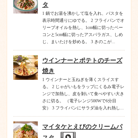
タ
1 鍋でお湯を沸かして塩を入れ、パスタを
表示時間通りにゆでる。 2 フライパンでオ
リーブオイルを熱し、1cm幅に切ったベー
コンと5cm幅に切ったアスパラガス、しめ
じ、まいたけを炒める。 3 きのこが...
ウインナーとポテトのチーズ
焼き
1 ウインナーと玉ねぎを薄くスライスす
る。 2 じゃがいもをラップにくるみ電子レ
ンジで加熱し、皮を剝いて食べやすい大き
さに切る。 （電子レンジ500Wで6分目
安） 3 フライパンにサラダ油を入れ熱し...
マイタケとえびのクリームパ
スタ