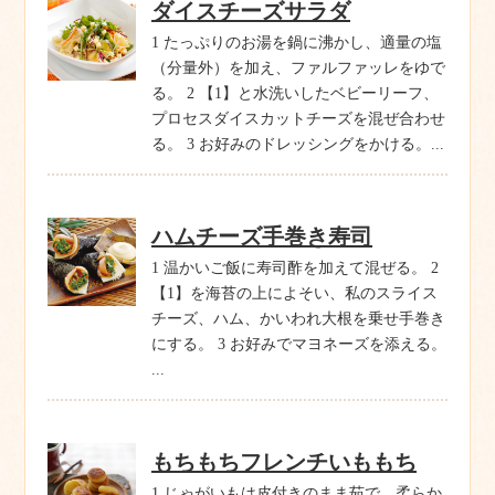
ダイスチーズサラダ
1 たっぷりのお湯を鍋に沸かし、適量の塩
（分量外）を加え、ファルファッレをゆで
る。 2 【1】と水洗いしたベビーリーフ、
プロセスダイスカットチーズを混ぜ合わせ
る。 3 お好みのドレッシングをかける。...
ハムチーズ手巻き寿司
1 温かいご飯に寿司酢を加えて混ぜる。 2
【1】を海苔の上によそい、私のスライス
チーズ、ハム、かいわれ大根を乗せ手巻き
にする。 3 お好みでマヨネーズを添える。
...
もちもちフレンチいももち
1 じゃがいもは皮付きのまま茹で、柔らか