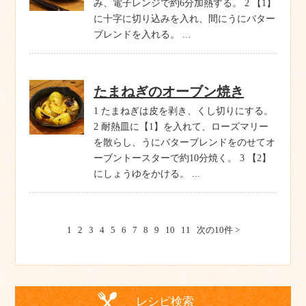
み、電子レンジで約6分加熱する。 2 【1】
に十字に切り込みを入れ、間にうにバター
ブレンドを入れる。 ...
たまねぎのオーブン焼き
1 たまねぎは皮を剥き、くし切りにする。
2 耐熱皿に【1】を入れて、ローズマリー
を散らし、うにバターブレンドをのせてオ
ーブントースターで約10分焼く。 3 【2】
にしょうゆをかける。 ...
1
2
3
4
5
6
7
8
9
10
11
次の10件 >
レシピ検索