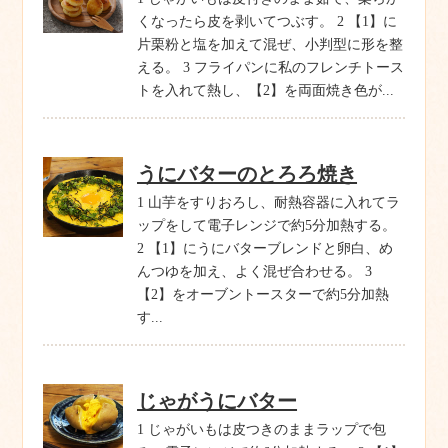
くなったら皮を剥いてつぶす。 2 【1】に
片栗粉と塩を加えて混ぜ、小判型に形を整
える。 3 フライパンに私のフレンチトース
トを入れて熱し、【2】を両面焼き色が...
うにバターのとろろ焼き
1 山芋をすりおろし、耐熱容器に入れてラ
ップをして電子レンジで約5分加熱する。
2 【1】にうにバターブレンドと卵白、め
んつゆを加え、よく混ぜ合わせる。 3
【2】をオーブントースターで約5分加熱
す...
じゃがうにバター
1 じゃがいもは皮つきのままラップで包