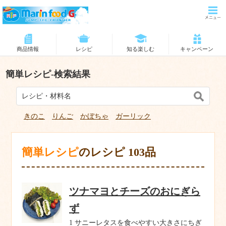
商品情報
レシピ
知る楽しむ
キャンペーン
簡単レシピ-検索結果
きのこ
りんご
かぼちゃ
ガーリック
簡単レシピ
のレシピ 103品
ツナマヨとチーズのおにぎら
ず
1 サニーレタスを食べやすい大きさにちぎ