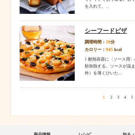
を入れて、...
シーフードピザ
20
調理時間：
分
945
カロリー：
kcal
1 耐熱容器に〈ソース用
秒加熱する。ソースが温ま
外）を薄くひいた...
1
2
3
4
5
商品情報
レシピ
知る