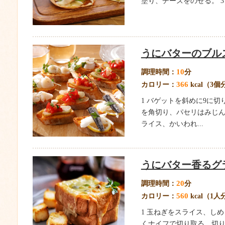
塗り、チーズをのせる。 3
うにバターのブル
10
調理時間：
分
366
カロリー：
kcal（3
1 バゲットを斜めに9に切
を角切り、パセリはみじ
ライス、かいわれ...
うにバター香るグ
20
調理時間：
分
560
カロリー：
kcal（1人
1 玉ねぎをスライス、しめ
くナイフで切り取る。切り