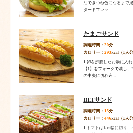
油できつね色になるまで揚げ
タードフレッ...
たまごサンド
20
調理時間：
分
293
カロリー：
kcal（1人
1 卵を沸騰したお湯に入
【1】をフォークで潰し、
の中央に切れ込...
BLTサンド
15
調理時間：
分
446
カロリー：
kcal（1人
1 トマトは1cm幅に切り