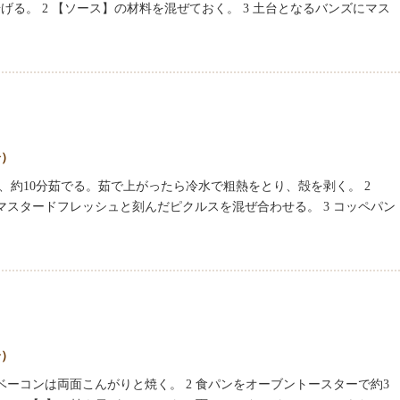
る。 2 【ソース】の材料を混ぜておく。 3 土台となるバンズにマス
分）
れ、約10分茹でる。茹で上がったら冷水で粗熱をとり、殻を剥く。 2
マスタードフレッシュと刻んだピクルスを混ぜ合わせる。 3 コッペパン
分）
、ベーコンは両面こんがりと焼く。 2 食パンをオーブントースターで約3