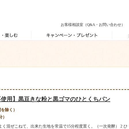
お客様相談室
（Q&A・お問い合わせ）
不使用】黒豆きな粉と黒ゴマのひとくちパン
間を除く）
個分）
よく混ぜこねて、出来た生地を常温で15分程度置く。（一次発酵） 2 ひ