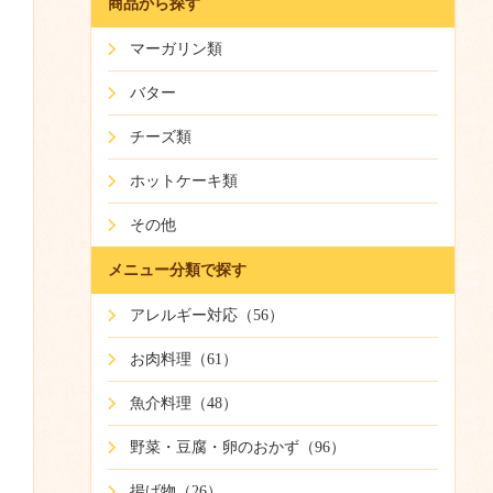
商品から探す
マーガリン類
バター
チーズ類
ホットケーキ類
その他
メニュー分類で探す
アレルギー対応（56）
お肉料理（61）
魚介料理（48）
野菜・豆腐・卵のおかず（96）
揚げ物（26）