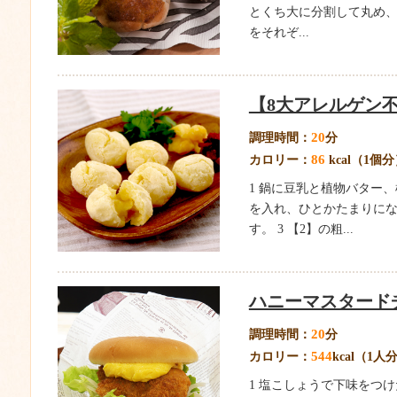
とくち大に分割して丸め、ラ
をそれぞ...
【8大アレルゲン
20
調理時間：
分
86
カロリー：
kcal（1個
1 鍋に豆乳と植物バター
を入れ、ひとかたまりに
す。 3 【2】の粗...
ハニーマスタード
20
調理時間：
分
544
カロリー：
kcal（1人
1 塩こしょうで下味をつ