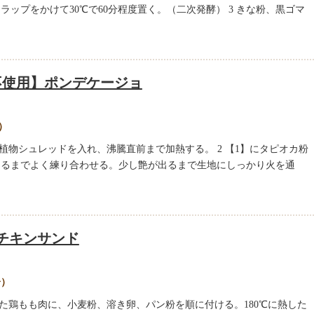
ップをかけて30℃で60分程度置く。（二次発酵） 3 きな粉、黒ゴマ
不使用】ポンデケージョ
分）
、植物シュレッドを入れ、沸騰直前まで加熱する。 2 【1】にタピオカ粉
なるまでよく練り合わせる。少し艶が出るまで生地にしっかり火を通
チキンサンド
分）
けた鶏もも肉に、小麦粉、溶き卵、パン粉を順に付ける。180℃に熱した