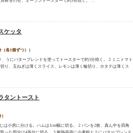
 具材をのせ、オーブントースターで約3分焼く。 ...
スケッタ
個分（各1個ずつ））
り、うにバターブレンドを塗ってトースターで約3分焼く。 2 ミニトマト
ん切り、玉ねぎは薄くスライス、レモンは薄く輪切り、ホタテは薄くス
ラタントースト
分）
じは小房に分ける。ハムは1cm幅に切る。 2 パンを2枚、真ん中を四角
取った部分は4等分に切る。 3 耐熱容器に小麦粉とうにバターブレンド