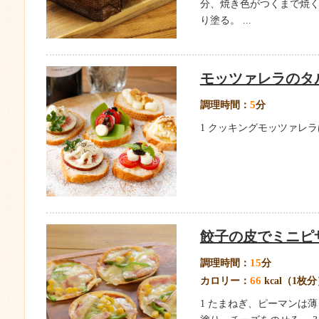
分、焼き色がつくまで焼く
り塗る。 ...
モッツァレラのタ
5
調理時間：
分
1 クッキングモッツァレラ
餃子の皮でミニピ
15
調理時間：
分
66
カロリー：
kcal（1枚
1 たまねぎ、ピーマンは薄