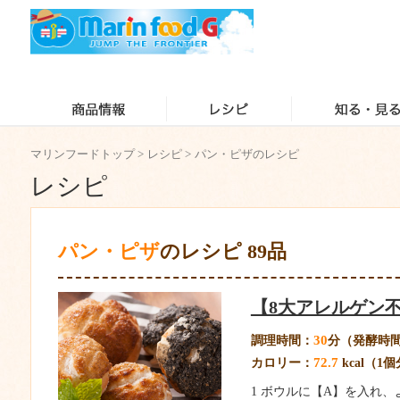
マリンフードトップ
>
レシピ
>
パン・ピザのレシピ
レシピ
パン・ピザ
のレシピ 89品
【8大アレルゲン
30
調理時間：
分（発酵時
72.7
カロリー：
kcal（1
1 ボウルに【A】を入れ、