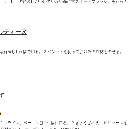
。 3 【2】の焼き目がついていない面にマスタードフレッシュをたっぷ
ルティーヌ
は解凍し1 ㎝幅で切る。 2 バケットを切ってお好みの具材をのせる。 ...
ザ
分）
くスライス、ベーコンは1cm幅に切る。 2 ぎょうざの皮にピザソースを