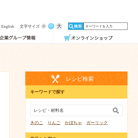
大
中
English
文字サイズ
小
レシピ検索
る
キーワードで探す
きのこ
りんご
かぼちゃ
ガーリック