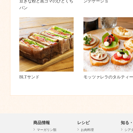
豆きな粉と黒ゴマのひとくち
ンデケージョ
パン
BLTサンド
モッツァレラのタルティ
商品情報
レシピ
知る
マーガリン類
お肉料理
シア