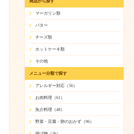
商品から探す
マーガリン類
バター
チーズ類
ホットケーキ類
その他
メニュー分類で探す
アレルギー対応（56）
お肉料理（61）
魚介料理（48）
野菜・豆腐・卵のおかず（96）
揚げ物（26）