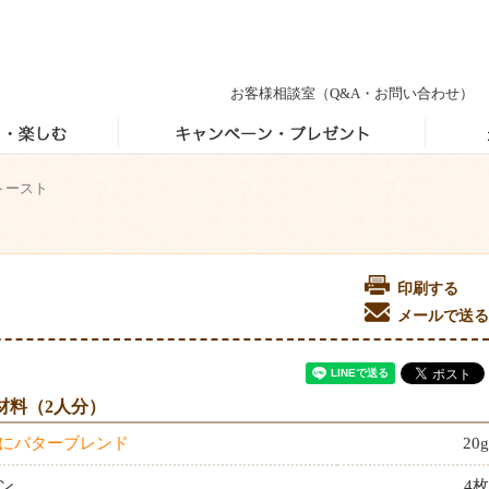
お客様相談室
（Q&A・お問い合わせ）
トースト
印刷する
メールで送
材料（2人分）
にバターブレンド
20g
ン
4枚