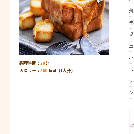
薄
牛
塩
玉
ハ
20
調理時間：
分
し
560
カロリー：
kcal（1人分）
グ
シ