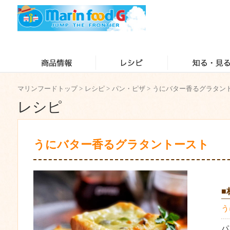
マリンフードトップ
>
レシピ
>
パン・ピザ
>
うにバター香るグラタン
レシピ
うにバター香るグラタントースト
■
う
パ