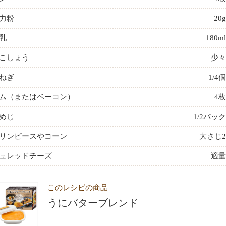
力粉
20g
乳
180ml
こしょう
少々
ねぎ
1/4個
ム（またはベーコン）
4枚
めじ
1/2パック
リンピースやコーン
大さじ2
ュレッドチーズ
適量
このレシピの商品
うにバターブレンド