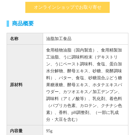
オンラインショップでお取り寄せ
商品概要
名称
油脂加工食品
食用植物油脂（国内製造）、食用精製加
工油脂、うに調味料粉末（デキストリ
ン、うにペースト調味料、食塩、蛋白加
水分解物、酵母エキス、砂糖、発酵調味
料）、バター、食塩、砂糖混合ぶどう糖
原材料
果糖液糖、酵母エキス、ホタテエキスパ
ウダー、カツオエキス／加工デンプン、
調味料（アミノ酸等）、乳化剤、着色料
（パプリカ色素、カロテン、クチナシ色
素）、香料、pH調整剤、（一部に乳成
分・大豆を含む）
内容量
95g