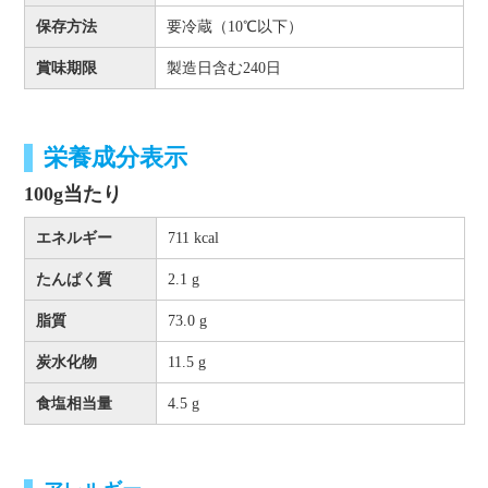
保存方法
要冷蔵（10℃以下）
賞味期限
製造日含む240日
栄養成分表示
100g当たり
エネルギー
711 kcal
たんぱく質
2.1 g
脂質
73.0 g
炭水化物
11.5 g
食塩相当量
4.5 g