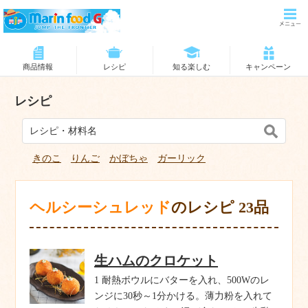
商品情報
レシピ
知る楽しむ
キャンペーン
レシピ
きのこ
りんご
かぼちゃ
ガーリック
ヘルシーシュレッド
のレシピ 23品
生ハムのクロケット
1 耐熱ボウルにバターを入れ、500Wのレ
ンジに30秒～1分かける。薄力粉を入れて