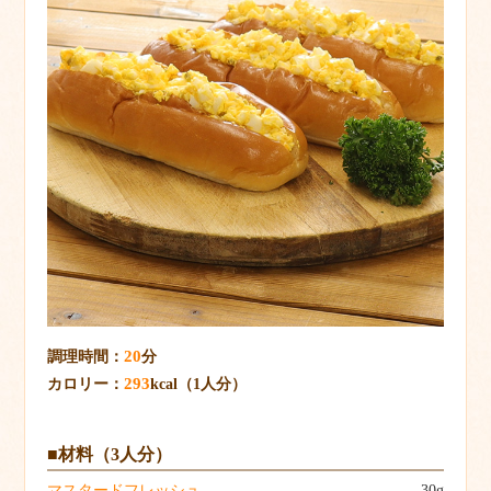
20
調理時間：
分
293
カロリー：
kcal（1人分）
■材料（3人分）
マスタードフレッシュ
30g