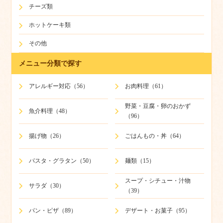
チーズ類
ホットケーキ類
その他
メニュー分類で探す
アレルギー対応（56）
お肉料理（61）
野菜・豆腐・卵のおかず
魚介料理（48）
（96）
揚げ物（26）
ごはんもの・丼（64）
パスタ・グラタン（50）
麺類（15）
スープ・シチュー・汁物
サラダ（30）
（39）
パン・ピザ（89）
デザート・お菓子（95）