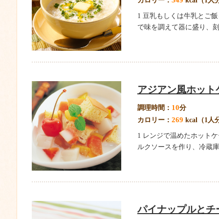
カロリー：
kcal（1人
1 豆乳もしくは牛乳とご
で味を調えて器に盛り、刻ん
アジアン風ホット
10
調理時間：
分
269
カロリー：
kcal（1人
1 レンジで温めたホット
ルクソースを作り、冷蔵庫で
パイナップルとチ