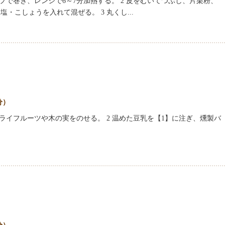
プで巻き、レンジで6～7分加熱する。 2 皮をむいてつぶし、片栗粉、
・こしょうを入れて混ぜる。 3 丸くし...
分）
ドライフルーツや木の実をのせる。 2 温めた豆乳を【1】に注ぎ、燻製バ