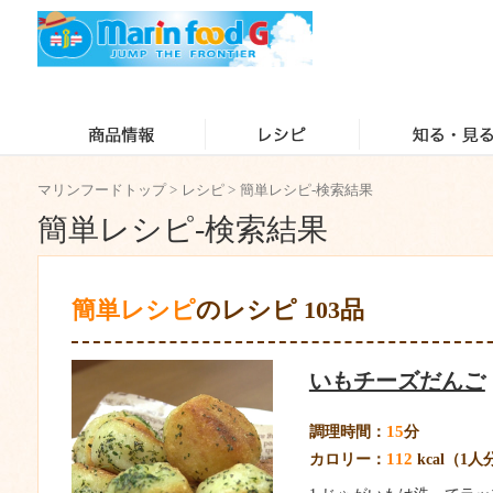
マリンフードトップ
>
レシピ
>
簡単レシピ-検索結果
簡単レシピ-検索結果
簡単レシピ
のレシピ 103品
いもチーズだんご
15
調理時間：
分
112
カロリー：
kcal（1人