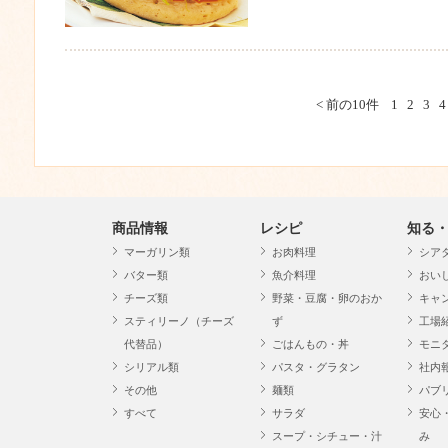
< 前の10件
1
2
3
4
商品情報
レシピ
知る
マーガリン類
お肉料理
シア
バター類
魚介料理
おい
チーズ類
野菜・豆腐・卵のおか
キャ
スティリーノ（チーズ
ず
工場
代替品）
ごはんもの・丼
モニ
シリアル類
パスタ・グラタン
社内
その他
麺類
パブ
すべて
サラダ
安心
スープ・シチュー・汁
み