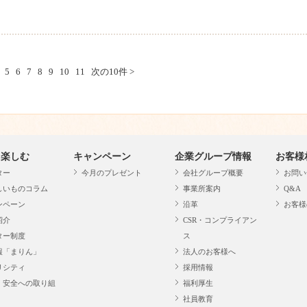
5
6
7
8
9
10
11
次の10件 >
・楽しむ
キャンペーン
企業グループ情報
お客様
ター
今月のプレゼント
会社グループ概要
お問い
しいものコラム
事業所案内
Q&A
ンペーン
沿革
お客様
紹介
CSR・コンプライアン
ター制度
ス
報「まりん」
法人のお客様へ
リシティ
採用情報
・安全への取り組
福利厚生
社員教育