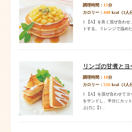
15
調理時間：
分
440
カロリー：
kcal（1人
1 【A】を良く混ぜ合わ
トする。 3 レンジで温め
リンゴの甘煮とヨ
10
調理時間：
分
516
カロリー：
kcal（1人
1 【A】を混ぜ合わせて
をサンドし、半分にカットす
上げに【1...