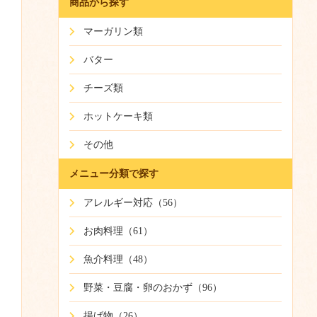
商品から探す
マーガリン類
バター
チーズ類
ホットケーキ類
その他
メニュー分類で探す
アレルギー対応（56）
お肉料理（61）
魚介料理（48）
野菜・豆腐・卵のおかず（96）
揚げ物（26）