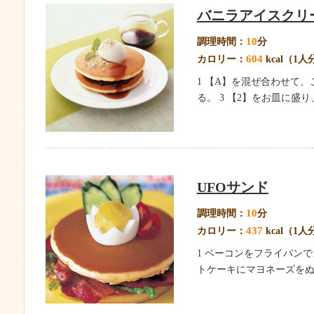
バニラアイスクリ
10
調理時間：
分
604
カロリー：
kcal（1人
1 【A】を混ぜ合わせて、
る。 3 【2】をお皿に盛
UFOサンド
10
調理時間：
分
437
カロリー：
kcal（1人
1 ベーコンをフライパン
トケーキにマヨネーズをぬ