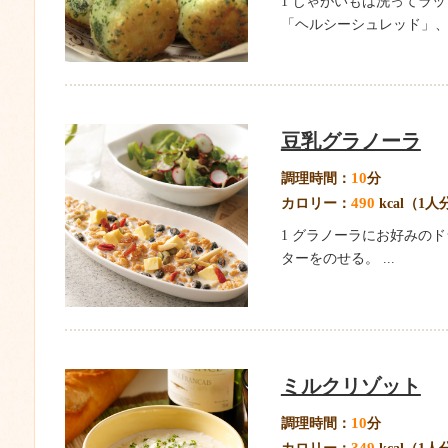
1 じゃがいもは洗ってラッ
「ヘルシーシュレッド」、塩
豆乳グラノーラ
10
調理時間：
分
490
カロリー：
kcal（1人
1 グラノーラにお好みの
ターをのせる。 ...
ミルクリゾット
10
調理時間：
分
349