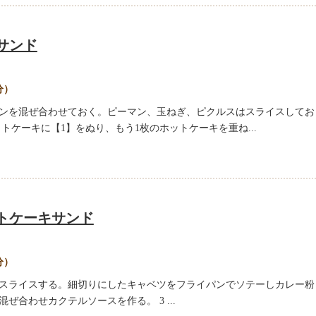
サンド
分）
リンを混ぜ合わせておく。ピーマン、玉ねぎ、ピクルスはスライスしてお
ットケーキに【1】をぬり、もう1枚のホットケーキを重ね...
トケーキサンド
分）
てスライスする。細切りにしたキャベツをフライパンでソテーしカレー粉
混ぜ合わせカクテルソースを作る。 3 ...