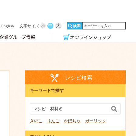
大
中
English
文字サイズ
小
レシピ検索
キーワードで探す
きのこ
りんご
かぼちゃ
ガーリック