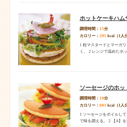
ホットケーキハム
15
調理時間：
分
295
カロリー：
kcal（1人
1 粒マスタードとマーガ
く。 2 レンジで温めたホ
ソーセージのホッ
10
調理時間：
分
603
カロリー：
kcal（1人
1 ソーセージをボイルし
で味を調える。 2 【A】を