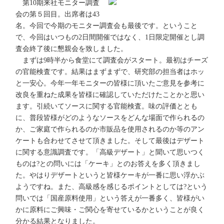
第10期来社モニター調査
会の第５回目。出席者は43
名。今回で今期のモニター調査会も最後です。ということ
で、今回はいつもの2日間開催ではなく、1日限定開催とし調
査会終了後に懇親会を致しました。
まずは9時半から食堂にて調査会がスタート。最初はチーズ
の官能検査です。結果はまずまずで、研究部の担当者はホッ
と一安心。今年一年モニターの皆様に頂いたご意見を参考に
改良を重ねた成果を皆様に確認していただけたことかと思い
ます。引続いてソースに関する官能検査。味の評価ととも
に、普段皆様がどのようなソースをどんな場面で作られるの
か、ご家庭で作られるのか市販品を使用されるのか等のアン
ケートも合わせてさせて頂きました。そして最後はデザート
に関する意識調査です。「高級デザート」と聞いて思いつく
ものは?との問いには「ケーキ」とのお答えを多く頂きまし
た。やはりデザートというと皆様ケーキが一番に思い浮かぶ
ようですね。また、高級感を感じるポイントとしては?という
問いでは「国産原料使用」という答えが一番多く、皆様がい
かに原料にご興味・ご関心を寄せているかということが良く
分かる結果となりました。