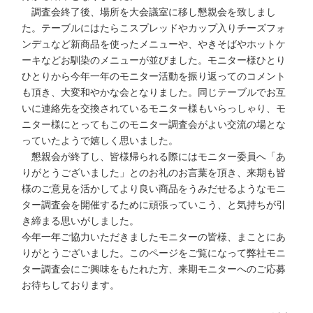
調査会終了後、場所を大会議室に移し懇親会を致しまし
た。テーブルにはたらこスプレッドやカップ入りチーズフォ
ンデュなど新商品を使ったメニューや、やきそばやホットケ
ーキなどお馴染のメニューが並びました。モニター様ひとり
ひとりから今年一年のモニター活動を振り返ってのコメント
も頂き、大変和やかな会となりました。同じテーブルでお互
いに連絡先を交換されているモニター様もいらっしゃり、モ
ニター様にとってもこのモニター調査会がよい交流の場とな
っていたようで嬉しく思いました。
懇親会が終了し、皆様帰られる際にはモニター委員へ「あ
りがとうございました」とのお礼のお言葉を頂き、来期も皆
様のご意見を活かしてより良い商品をうみだせるようなモニ
ター調査会を開催するために頑張っていこう、と気持ちが引
き締まる思いがしました。
今年一年ご協力いただきましたモニターの皆様、まことにあ
りがとうございました。このページをご覧になって弊社モニ
ター調査会にご興味をもたれた方、来期モニターへのご応募
お待ちしております。