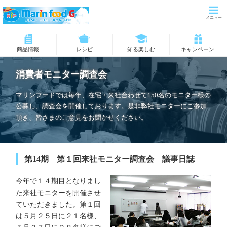
商品情報
レシピ
知る楽しむ
キャンペーン
消費者モニター調査会
マリンフードでは毎年、在宅・来社合わせて150名のモニター様の
公募し、調査会を開催しております。是非弊社モニターにご参加
頂き、皆さまのご意見をお聞かせください。
第14期 第１回来社モニター調査会 議事日誌
今年で１４期目となりまし
た来社モニターを開催させ
ていただきました。第１回
は５月２５日に２１名様、