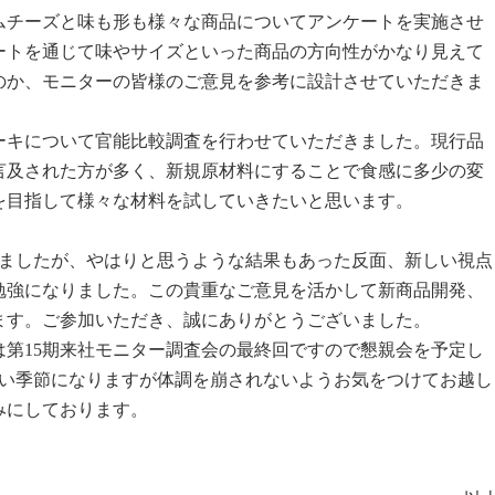
チーズと味も形も様々な商品についてアンケートを実施させ
ートを通じて味やサイズといった商品の方向性がかなり見えて
のか、モニターの皆様のご意見を参考に設計させていただきま
キについて官能比較調査を行わせていただきました。現行品
言及された方が多く、新規原材料にすることで食感に多少の変
を目指して様々な材料を試していきたいと思います。
ましたが、やはりと思うような結果もあった反面、新しい視点
勉強になりました。この貴重なご意見を活かして新商品開発、
ます。ご参加いただき、誠にありがとうございました。
第15期来社モニター調査会の最終回ですので懇親会を予定し
しい季節になりますが体調を崩されないようお気をつけてお越し
みにしております。