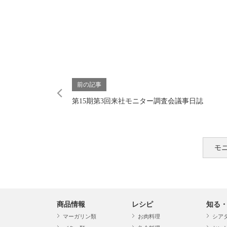
前の記事
第15期第3回来社モニター調査会議事日誌
モ
商品情報
レシピ
知る
マーガリン類
お肉料理
シア