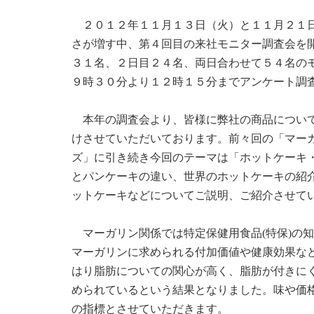
２０１２年１１月１３日（火）と１１月２１日
さが増す中、第４回目の来社モニター調査会を
３１名、２日目２４名、両日合わせて５４名の
９時３０分より１２時１５分までアンケート調
本年の調査会より、皆様に弊社の商品について
けさせていただいております。前々回の「マー
ズ」に引き続き今回のテーマは「ホットケーキ
とパンケーキの違い、世界のホットケーキの紹
ットケーキなどについてご説明、ご紹介させて
マーガリン関係では特定保健用食品(特保)の
マーガリンに求められる付加価値や健康効果な
はり脂肪についての関心が高く、脂肪が付きに
められているという結果となりました。味や価
の指標とさせていただきます。