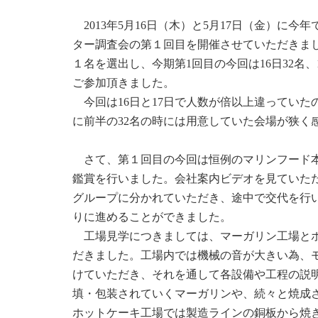
2013年5月16日（木）と5月17日（金）に今
ター調査会の第１回目を開催させていただきま
１名を選出し、今期第1回目の今回は16日32名、
ご参加頂きました。
今回は16日と17日で人数が倍以上違っていた
に前半の32名の時には用意していた会場が狭く
さて、第１回目の今回は恒例のマリンフード本
鑑賞を行いました。会社案内ビデオを見ていた
グループに分かれていただき、途中で交代を行
りに進めることができました。
工場見学につきましては、マーガリン工場とホ
だきました。工場内では機械の音が大きい為、
けていただき、それを通して各設備や工程の説
填・包装されていくマーガリンや、続々と焼成
ホットケーキ工場では製造ラインの銅板から焼