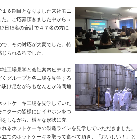
年で１６期目となりました来社モニ
した。ご応募頂きました中から５
17日15名の合計で４７名の方に
ので、その対応が大変でした。特
感じられる程でした。
社工場見学と会社案内ビデオの
だくグループと各工場を見学する
い駆け足ながらもなんとか時間通
ットケーキ工場を見学していた
モニターの皆様にはイヤホンをつ
明をしながら、様々な形状に充
されるホットケーキの製造ラインを見学していただきました。
き立てのホットケーキを取って食べて頂き、「おいしい！」と