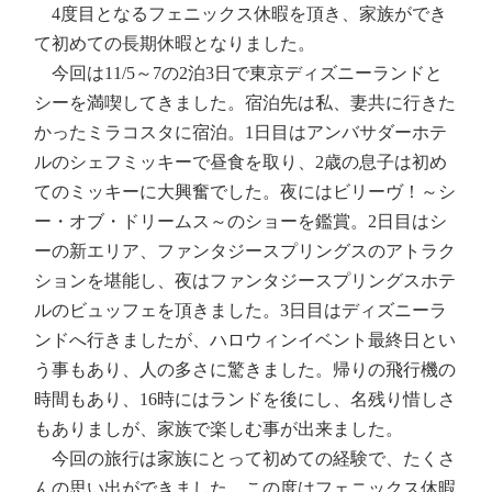
4度目となるフェニックス休暇を頂き、家族ができ
て初めての長期休暇となりました。
今回は11/5～7の2泊3日で東京ディズニーランドと
シーを満喫してきました。宿泊先は私、妻共に行きた
かったミラコスタに宿泊。1日目はアンバサダーホテ
ルのシェフミッキーで昼食を取り、2歳の息子は初め
てのミッキーに大興奮でした。夜にはビリーヴ！～シ
ー・オブ・ドリームス～のショーを鑑賞。2日目はシ
ーの新エリア、ファンタジースプリングスのアトラク
ションを堪能し、夜はファンタジースプリングスホテ
ルのビュッフェを頂きました。3日目はディズニーラ
ンドへ行きましたが、ハロウィンイベント最終日とい
う事もあり、人の多さに驚きました。帰りの飛行機の
時間もあり、16時にはランドを後にし、名残り惜しさ
もありましが、家族で楽しむ事が出来ました。
今回の旅行は家族にとって初めての経験で、たくさ
んの思い出ができました。この度はフェニックス休暇