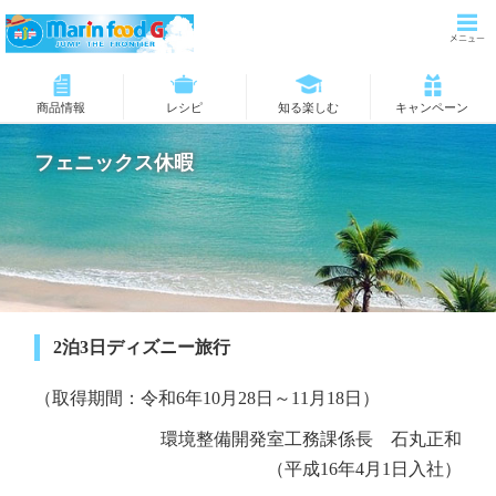
商品情報
レシピ
知る楽しむ
キャンペーン
フェニックス休暇
2泊3日ディズニー旅行
（取得期間：令和6年10月28日～11月18日）
環境整備開発室工務課係長 石丸正和
（平成16年4月1日入社）