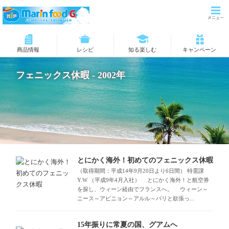
商品情報
レシピ
知る楽しむ
キャンペーン
フェニックス休暇 - 2002年
とにかく海外！初めてのフェニックス休暇
（取得期間：平成14年9月20日より6日間） 特需課
Y.W （平成9年4月入社） とにかく海外！と航空券
を探し、ウィーン経由でフランスへ。 ウィーン～
ニース～アビニョン～アルル～パリと欲張っ...
15年振りに常夏の国、グアムへ