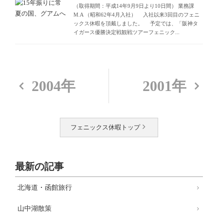
（取得期間：平成14年9月9日より10日間） 業務課
M.A （昭和62年4月入社） 入社以来3回目のフェニ
ックス休暇を頂戴しました。 予定では、「阪神タ
イガース優勝決定戦観戦ツアーフェニック...
2004年
2001年
フェニックス休暇トップ
最新の記事
北海道・函館旅行
山中湖散策