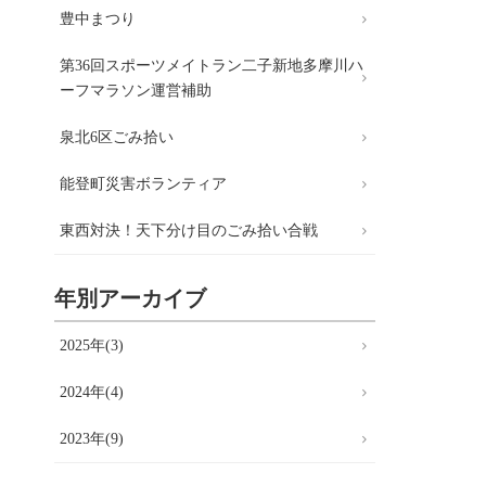
豊中まつり
日
）
第36回スポーツメイトラン二子新地多摩川ハ
ーフマラソン運営補助
泉北6区ごみ拾い
能登町災害ボランティア
東西対決！天下分け目のごみ拾い合戦
年別アーカイブ
2025年(3)
2024年(4)
2023年(9)