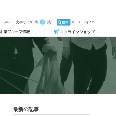
大
中
English
文字サイズ
小
に
最新の記事