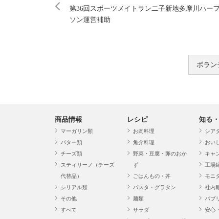
第36回スポーツメイトラン二子新地多摩川ハー
ソン運営補助
ボラン
商品情報
レシピ
知る
マーガリン類
お肉料理
シア
バター類
魚介料理
おい
チーズ類
野菜・豆腐・卵のおか
キャ
スティリーノ（チーズ
ず
工場
代替品）
ごはんもの・丼
モニ
シリアル類
パスタ・グラタン
社内
その他
麺類
パブ
すべて
サラダ
安心