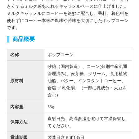
き立てるミルク感あふれるキャラメルベースに仕上げました。
ミルクキャラメルにコーヒーを絶妙に配合し、香料、着色料を
使わずにコーヒー本来の風味や苦味を大切にしたポップコーン
です。
商品概要
名称
ポップコーン
砂糖（国内製造）、コーン(分別生産流通
管理済み)、麦芽糖、クリーム、食用植物
原材料
油脂、バター、インスタントコーヒー、
食塩 ／乳化剤、（一部に乳成分・大豆を
含む）
内容量
55g
直射日光、高温多湿を避けて常温保管し
保存方法
てください。
賞味期限
製造日含まず135日