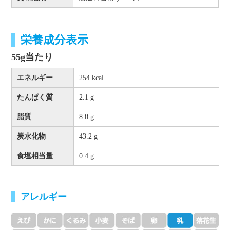
栄養成分表示
55g当たり
エネルギー
254 kcal
たんぱく質
2.1 g
脂質
8.0 g
炭水化物
43.2 g
食塩相当量
0.4 g
アレルギー