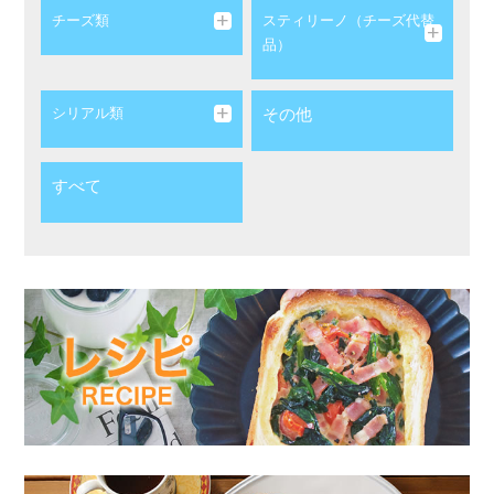
チーズ類
スティリーノ（チーズ代替
品）
シリアル類
その他
すべて