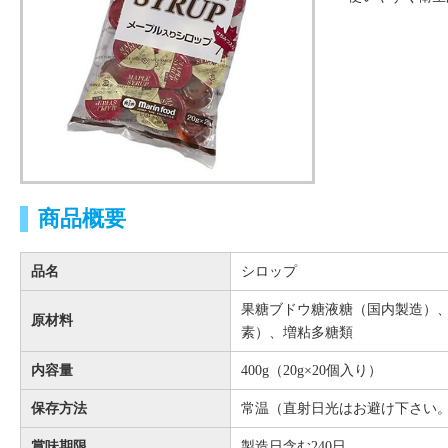
商品概要
品名
シロップ
果糖ブドウ糖液糖（国内製造）
原材料
素）、増粘多糖類
内容量
400g（20g×20個入り）
保存方法
常温（直射日光はお避け下さい
賞味期限
製造日含む240日