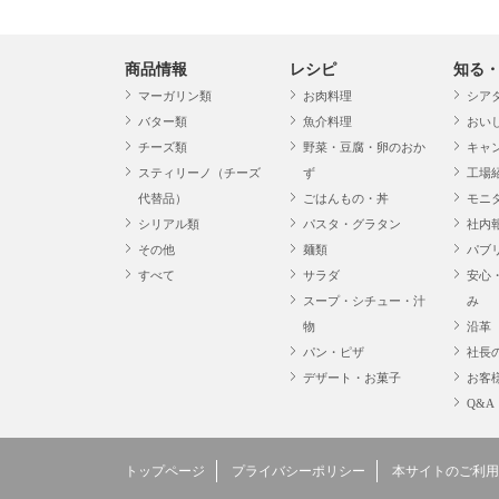
商品情報
レシピ
知る
マーガリン類
お肉料理
シア
バター類
魚介料理
おい
チーズ類
野菜・豆腐・卵のおか
キャ
スティリーノ（チーズ
ず
工場
代替品）
ごはんもの・丼
モニ
シリアル類
パスタ・グラタン
社内
その他
麺類
パブ
すべて
サラダ
安心
スープ・シチュー・汁
み
物
沿革
パン・ピザ
社長
デザート・お菓子
お客
Q&A
トップページ
プライバシーポリシー
本サイトのご利用