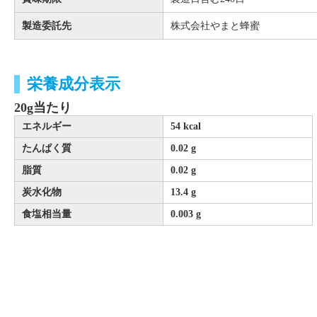
製造委託先
株式会社やまと蜂蜜
栄養成分表示
20g当たり
エネルギー
54 kcal
たんぱく質
0.02 g
脂質
0.02 g
炭水化物
13.4 g
食塩相当量
0.003 g