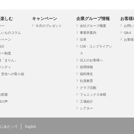
・楽しむ
キャンペーン
企業グループ情報
お客様
ター
今月のプレゼント
会社グループ概要
お問い
しいものコラム
事業所案内
Q&A
ンペーン
沿革
お客様
紹介
CSR・コンプライアン
ター制度
ス
報「まりん」
法人のお客様へ
リシティ
採用情報
・安全への取り組
福利厚生
社員教育
クラブ活動
の部屋
フェニックス休暇
様の声
工場紹介
シアター
にあたって
English