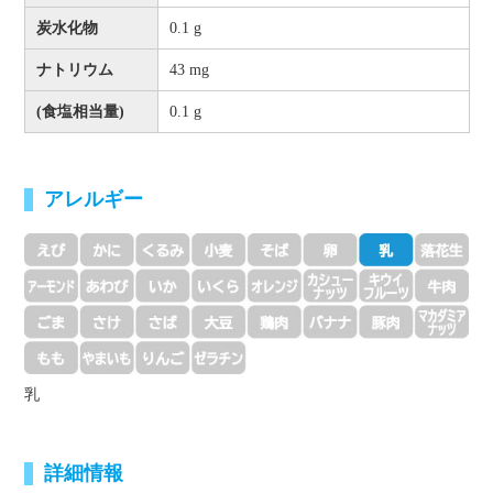
炭水化物
0.1 g
ナトリウム
43 mg
(食塩相当量)
0.1 g
アレルギー
乳
詳細情報