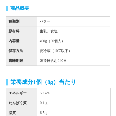
商品概要
種類別
バター
原材料
生乳、食塩
内容量
400g（50個入）
保存方法
要冷蔵（10℃以下）
賞味期限
製造日含む240日
栄養成分1個（8g）当たり
エネルギー
59 kcal
たんぱく質
0.1 g
脂質
6.5 g