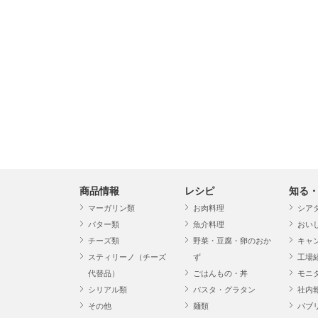
商品情報
レシピ
知る
マーガリン類
お肉料理
シア
バター類
魚介料理
おい
チーズ類
野菜・豆腐・卵のおか
キャ
スティリーノ（チーズ
ず
工場
代替品）
ごはんもの・丼
モニ
シリアル類
パスタ・グラタン
社内
その他
麺類
パブ