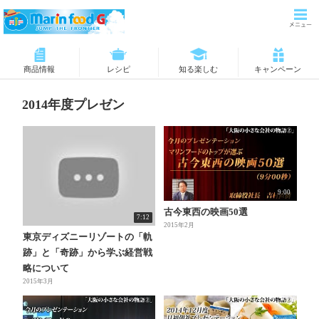
商品情報
レシピ
知る楽しむ
キャンペーン
2014年度プレゼン
9:00
古今東西の映画50選
7:12
2015年2月
東京ディズニーリゾートの「軌
跡」と「奇跡」から学ぶ経営戦
略について
2015年3月