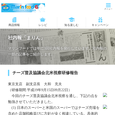
商品情報
レシピ
知る楽しむ
キャンペーン
社内報「まりん」
マリンフードでは年に3回社内報を発行しています。社内報の
一部の記事をご紹介します。
チーズ普及協議会北米視察研修報告
東京支店 副支店長 大和 充夫
（研修期間:平成19年9月15日09月22日）
今回のチーズ普及協議会北米視察を通し、下記の点を
勉強させていただきました。
(1) 日本のスーパーと米国のスーパーではチーズ売場を
含めた店舗戦略並びに方針が全く相違している。具体的