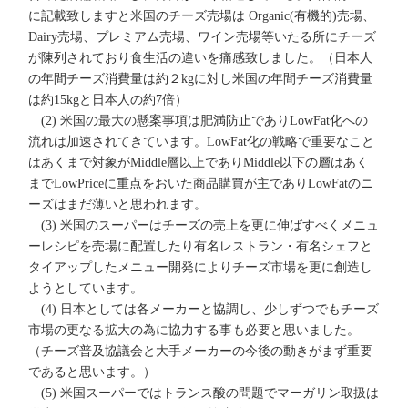
に記載致しますと米国のチーズ売場は Organic(有機的)売場、
Dairy売場、プレミアム売場、ワイン売場等いたる所にチーズ
が陳列されており食生活の違いを痛感致しました。（日本人
の年間チーズ消費量は約２kgに対し米国の年間チーズ消費量
は約15kgと日本人の約7倍）
(2) 米国の最大の懸案事項は肥満防止でありLowFat化への
流れは加速されてきています。LowFat化の戦略で重要なこと
はあくまで対象がMiddle層以上でありMiddle以下の層はあく
までLowPriceに重点をおいた商品購買が主でありLowFatのニ
ーズはまだ薄いと思われます。
(3) 米国のスーパーはチーズの売上を更に伸ばすべくメニュ
ーレシピを売場に配置したり有名レストラン・有名シェフと
タイアップしたメニュー開発によりチーズ市場を更に創造し
ようとしています。
(4) 日本としては各メーカーと協調し、少しずつでもチーズ
市場の更なる拡大の為に協力する事も必要と思いました。
（チーズ普及協議会と大手メーカーの今後の動きがまず重要
であると思います。）
(5) 米国スーパーではトランス酸の問題でマーガリン取扱は