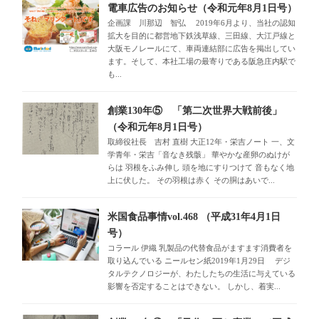
電車広告のお知らせ（令和元年8月1日号）
企画課 川那辺 智弘 2019年6月より、当社の認知
拡大を目的に都営地下鉄浅草線、三田線、大江戸線と
大阪モノレールにて、車両連結部に広告を掲出してい
ます。そして、本社工場の最寄りである阪急庄内駅で
も...
創業130年⑤ 「第二次世界大戦前後」
（令和元年8月1日号）
取締役社長 吉村 直樹 大正12年・栄吉ノート 一、文
学青年・栄吉「音なき残骸」 華やかな産卵のぬけが
らは 羽根をふみ伸し 頭を地にすりつけて 音もなく地
上に伏した。 その羽根は赤く その胴はあいで...
米国食品事情vol.468 （平成31年4月1日
号）
コラール 伊織 乳製品の代替食品がますます消費者を
取り込んでいる ニールセン紙2019年1月29日 デジ
タルテクノロジーが、わたしたちの生活に与えている
影響を否定することはできない。 しかし、着実...