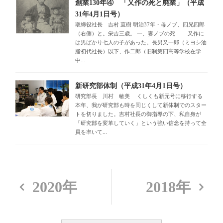
創業130年④ 「又作の死と廃業」（平成
31年4月1日号）
取締役社長 吉村 直樹 明治37年・母ノブ、四兄四郎
（右側）と。栄吉三歳。 一、妻ノブの死 又作に
は男ばかり七人の子があった。長男又一郎（ミヨシ油
脂初代社長）以下、作二郎（旧制第四高等学校在学
中...
新研究部体制（平成31年4月1日号）
研究部長 川村 敏美 くしくも新元号に移行する
本年、我が研究部も時を同じくして新体制でのスター
トを切りました。吉村社長の御指導の下、私自身が
「研究部を変革していく」という強い信念を持って全
員を率いて...
2020年
2018年