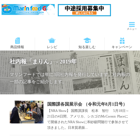
商品情報
レシピ
知る楽しむ
キャンペーン
社内報「まりん」 - 2019年
マリンフードでは年に3回社内報を発行しています。社内報の
一部の記事をご紹介します。
国際課各国展示会 （令和元年8月1日号）
【NRA Show】 国際課課長 松本 智行 5月18日～
21日の4日間、アメリカ、シカゴのMcCormic Placeに
て開催されたNRA Showに和紗顧問随行で参加させて
頂きました。日本貿易振...