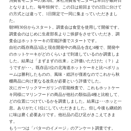
消費者モニターの第5回。来社消費者モニターは本日が最終日
となりました。毎年恒例で、この日は前回までの2日に分けて
の方式とは違って、1日限定で一同に集まっていただきまし
た。
朝9時30分からスタート。調査会は食堂を使用して開催です。
調査会のはじめに生産部長よりご挨拶をさせていただき、調
査会はホットケーキの官能評価でスタートです。
自社の既存商品3品と現在開発中の商品を含む4種で、開発中
のホットケーキがどのくらいまで到達しているのか調査しま
した。結果は「まずまずの出来」と評価いただけた（？）よ
うですが･･･。既存品1位の北海道ホットケーキと比べボリュ
ームは勝利したものの、風味・総評が僅差なのでこれから秋
棚商品に向け更なる改良が必要という評価でした。
次にガーリックマーガリンの官能検査で、これもホットケー
キ同様にマリンフードの商品が他社の類似品4種と比較して、
どの位置につけているかを調査しました。結果は･･･ホッと一
息。ありがたく1位にしていただきました。但し今後も継続的
に味は磨く必要ありです。他社品の忍び足がきこえてきま
す。
もう一つは「バターのイメージ」のアンケート調査です。