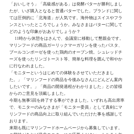
「おいしそう」「高級感がある」は発酵バターが勝利しまし
たが、いざ購入となると普通バターでした。ブランドに関し
ては圧倒的に「北海道」が人気です。海外物はスイスやフラ
ンスといったところでしょうか。みなさまはバターに関して
どのような印象がおありでしょうか？
11時から休憩をはさんで、会議室に移動して懇親会です。
マリンフードの商品ガーリックマーガリンを使ったパスタ、
ブールコンポーゼを使った鶏肉のオーブン焼。シュレッドチ
ーズを使ったリンゴトースト等、簡単な料理を囲んで和やか
に行なわれました。
「モニターというはじめての体験をさせていただきまし
た。」「マリンフードの商品を今後みなさんにどんどん案内
したいです。」「商品の開発過程がわかりました」との皆様
からのご意見を頂戴しました。
今期も無事5回を終了する事ができました。いずれも高出席率
で、モニターのみなさまが「モニター委員」として真剣にマ
リンフードの商品向上に取り組んでいただけた事を感謝して
おります。
来期も既にマリンフードホームページから募集しています。