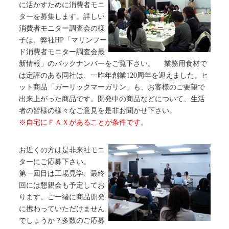
に活かすために消費者モニ
ターを募集します。詳しい
消費者モニター調査会の様
子は、弊社HP「マリンフー
ド消費者モニター調査会最
新情報」のバックナンバーをご覧下さい。 業務用食材で
は定評のある同社は、一昨年創業120周年を迎えました。ヒ
ット商品「ガーリックマーガリン」も、お客様のご要望で
出来上がった商品です。開発中の商品などについて、生活
者の皆様の様々なご意見を是非お聞かせ下さい。
※自宅にＦＡＸがあることが条件です。
お近くの方は是非来社モニ
ターにご応募下さい。
第一回目は工場見学、最終
回には懇親会も予定してお
ります。ご一緒に商品開発
に携わっていただけません
でしょうか？多数のご応募