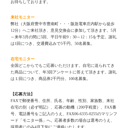
お待ちしております。
来社モニター
弊社（大阪府豊中市豊南町・・・阪急電車庄内駅から徒歩
12分）へご来社頂き、意見交換会に参加して頂きます。5月
～来年3月の間に5回、平日午前9：30～12：15を予定。謝礼
は1回につき、交通費込みで5千円。50名募集。
在宅モニター
全国どこからでもご応募いただけます。自宅に送られてき
た商品について、年3回アンケートに答えて頂きます。謝礼
は１回につき、商品券2千円分。100名募集。
【応募方法】
FAXで郵便番号、住所、氏名、年齢、性別、家族数、来社
在宅の別（必ず明記）、応募の動機（200字程度）、FAX番
号、電話番号をご記入のうえ、FAX06-6335-0255のマリンフ
ード「モニター係」へ。応募者多数の場合は選考のうえ、
採用者にのみ4月下旬にご連絡いたします。