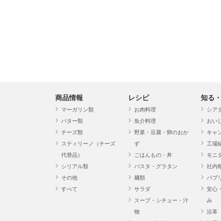
商品情報
レシピ
知る
マーガリン類
お肉料理
シア
バター類
魚介料理
おい
チーズ類
野菜・豆腐・卵のおか
キャ
スティリーノ（チーズ
ず
工場
代替品）
ごはんもの・丼
モニ
シリアル類
パスタ・グラタン
社内
その他
麺類
パブ
すべて
サラダ
安心
スープ・シチュー・汁
み
物
沿革