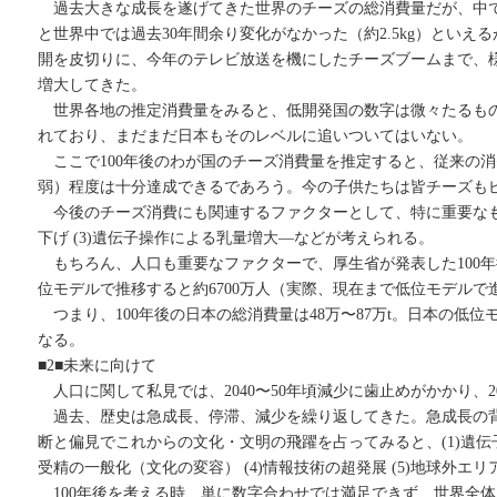
過去大きな成長を遂げてきた世界のチーズの総消費量だが、中で
と世界中では過去30年間余り変化がなかった（約2.5kg）といえ
開を皮切りに、今年のテレビ放送を機にしたチーズブームまで、
増大してきた。
世界各地の推定消費量をみると、低開発国の数字は微々たるもので
れており、まだまだ日本もそのレベルに追いついてはいない。
ここで100年後のわが国のチーズ消費量を推定すると、従来の消
弱）程度は十分達成できるであろう。今の子供たちは皆チーズも
今後のチーズ消費にも関連するファクターとして、特に重要なものは
下げ (3)遺伝子操作による乳量増大―などが考えられる。
もちろん、人口も重要なファクターで、厚生省が発表した100年後
位モデルで推移すると約6700万人（実際、現在まで低位モデルで
つまり、100年後の日本の総消費量は48万〜87万t。日本の低位モ
なる。
■2■未来に向けて
人口に関して私見では、2040〜50年頃減少に歯止めがかかり、2
過去、歴史は急成長、停滞、減少を繰り返してきた。急成長の背
断と偏見でこれからの文化・文明の飛躍を占ってみると、(1)遺伝子
受精の一般化（文化の変容） (4)情報技術の超発展 (5)地球外
100年後を考える時、単に数字合わせでは満足できず、世界全