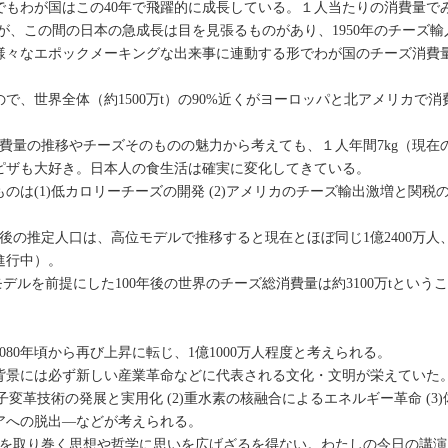
もわが国はこの40年で飛躍的に成長している。１人当たりの消費量で
るが、この間の日本の急成長は目を見張るものがあり、1950年のチーズ輸
様々なエポックメーキングな出来事に連動する形でわが国のチーズ消費
、世界全体（約1500万t）の90%近くがヨーロッパと北アメリカで消
費量の推移やチーズそのものの魅力から考えても、１人年間7kg（現在の
ピザも大好き。日本人の食生活は確実に変化してきている。
(1)低カロリーチーズの開発 (2)アメリカのチーズ輸出激増と関税
の推定人口は、高位モデルで推移すると現在とほぼ同じ1億2400万人
進行中）。
デルを前提にした100年後の世界のチーズ総消費量は約3100万tという
080年頃から再び上昇に転じ、1億1000万人程度と考えられる。
景には必ず新しい産業革命などに代表される文化・文明が栄えていた
変革技術の発展と実用化 (2)重水素の核融合によるエネルギー革命 (3)
エリアへの脱出―などが考えられる。
体を取り巻く思想や哲学に思いを広げざるを得ない。わたしの今日の講演