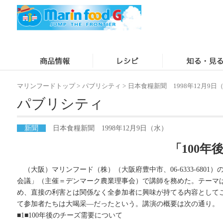
マリンフードトップ
>
パブリシティ
>
日本食糧新聞 1998年12月9日
パブリシティ
新聞
日本食糧新聞 1998年12月9日（水）
「100
（大阪）マリンフード（株）（大阪府豊中市、06-6333-680
会議」（主催＝デンマーク農業理事会）で講師を務めた。テーマは
め、直接の利害とは関係なく全参加者に興味が持てる内容として
て参加者たちは大喝采―だったという。講演の概要は次の通り。
■1■100年後のチーズ需要について