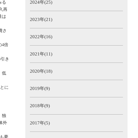
2024年(25)
みる
入再
量は
2023年(21)
費さ
2022年(16)
4倍
2021年(11)
の引き
2020年(18)
、低
ことに
2019年(9)
2018年(9)
。独
体外
2017年(5)
も夢