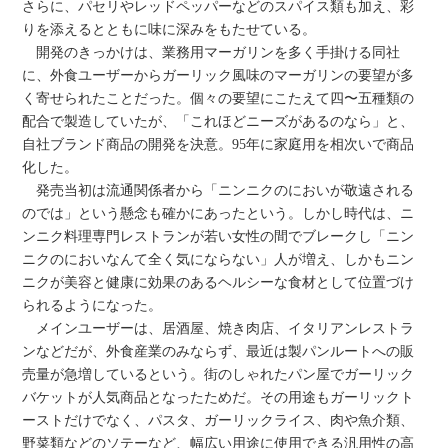
さらに、パセリやレッドペッパーなどのスパイス類も加え、彩
りを添えるとともに味に深みをもたせている。
開発のきっかけは、業務用マーガリンを多く手掛ける同社
に、外食ユーザーからガーリック風味のマーガリンの要望が多
く寄せられたことだった。個々の要望にこたえて四〜五種類の
配合で製造していたが、「これほどニーズがあるのなら」と、
自社ブランド商品の開発を決意。95年に家庭用を相次いで商品
化した。
発売当初は流通関係者から「ニンニクのにおいが敬遠される
のでは」という懸念も確かにあったという。しかし時代は、ニ
ンニク料理専門レストランが若い女性の間でブレークし「ニン
ニクのにおいなんて全く気にならない」人が増え、しかもニン
ニクが美容と健康に効果のあるヘルシーな食材として位置づけ
られるようになった。
メインユーザーは、居酒屋、焼き肉店、イタリアンレストラ
ンなどだが、外食産業のみならず、最近は製パンルートへの販
売量が急増しているという。街のしゃれたパン屋でガーリック
バケットが人気商品となったためだ。その用途もガーリックト
ーストだけでなく、パスタ、ガーリックライス、肉や魚介類、
野菜類などのソテーなど、幅広い用途に使用できる汎用性の高