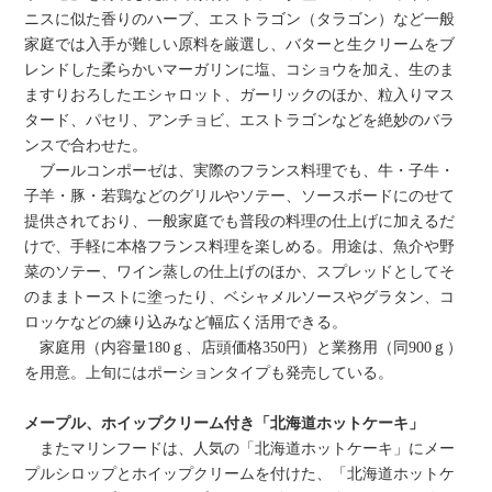
ニスに似た香りのハーブ、エストラゴン（タラゴン）など一般
家庭では入手が難しい原料を厳選し、バターと生クリームをブ
レンドした柔らかいマーガリンに塩、コショウを加え、生のま
ますりおろしたエシャロット、ガーリックのほか、粒入りマス
タード、パセリ、アンチョビ、エストラゴンなどを絶妙のバラ
ンスで合わせた。
ブールコンポーゼは、実際のフランス料理でも、牛・子牛・
子羊・豚・若鶏などのグリルやソテー、ソースボードにのせて
提供されており、一般家庭でも普段の料理の仕上げに加えるだ
けで、手軽に本格フランス料理を楽しめる。用途は、魚介や野
菜のソテー、ワイン蒸しの仕上げのほか、スプレッドとしてそ
のままトーストに塗ったり、ベシャメルソースやグラタン、コ
ロッケなどの練り込みなど幅広く活用できる。
家庭用（内容量180ｇ、店頭価格350円）と業務用（同900ｇ）
を用意。上旬にはポーションタイプも発売している。
メープル、ホイップクリーム付き「北海道ホットケーキ」
またマリンフードは、人気の「北海道ホットケーキ」にメー
プルシロップとホイップクリームを付けた、「北海道ホットケ