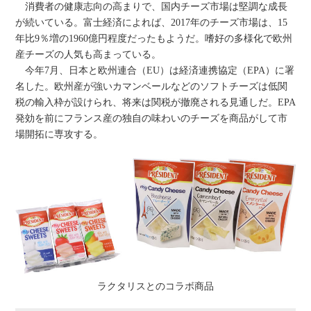
消費者の健康志向の高まりで、国内チーズ市場は堅調な成長
が続いている。富士経済によれば、2017年のチーズ市場は、15
年比9％増の1960億円程度だったもようだ。嗜好の多様化で欧州
産チーズの人気も高まっている。
今年7月、日本と欧州連合（EU）は経済連携協定（EPA）に署
名した。欧州産が強いカマンベールなどのソフトチーズは低関
税の輸入枠が設けられ、将来は関税が撤廃される見通しだ。EPA
発効を前にフランス産の独自の味わいのチーズを商品がして市
場開拓に専攻する。
ラクタリスとのコラボ商品