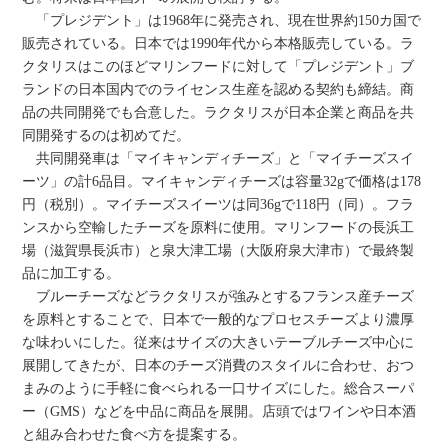
「プレジデント」は1968年に発売され、現在世界約150カ国で
販売されている。日本では1990年代から本格販売している。ラ
クタリスはこのほどマリンフードに対して「プレジデント」ブ
ランドの日本国内でのライセンス生産を認める契約も締結。商
品の共同開発でも合意した。ラクタリスが日本企業と商品を共
同開発するのは初めてだ。
共同開発車は「マイキャンディチーズ」と「マイチーズスイ
ーツ」の計6品目。マイキャンディチーズは容量32gで価格は178
円（税別）。マイチーズスイーツは同36gで118円（同）。フラ
ンスから空輸したチーズを原料に使用。マリンフードの長浜工
場（滋賀県長浜市）と泉大津工場（大阪府泉大津市）で最終製
品に加工する。
ブルーチーズなどラクタリスが強みとするフランス産チーズ
を原料とすることで、日本で一般的なプロセスチーズより濃厚
な味わいにした。従来はサイズの大きいテーブルチーズ中心に
展開してきたが、日本のチーズ消費のスタイルに合わせ、おつ
まみのように手軽に食べられる一口サイズにした。総合スーパ
ー（GMS）などを中品に商品を展開。店頭ではワインや日本酒
と組み合わせた食べ方を提案する。