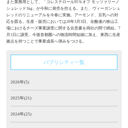
また業務用として、「コレステロール95％オフ モッツァリーノ
シュレッド1kg」が今秋に発売を控える。また、ヴィーガンシュ
レッドのリニューアルを今春に実施。アーモンド、豆乳への対
応を図る。生産・販売においては20年3月3日、全酪連の狭山工
場におけるチーズ事業譲受に関する合意書を両社の間で締結。7
月1日に譲受。今後首都圏への物流時間短縮に加え、東西に生産
拠点を持つことで事業成長へ弾みをつける。
パブリシティ一覧
2026年(5)
2025年(21)
2024年(25)