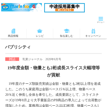
商品情報
レシピ
知る楽しむ
キャンペーン
パブリシティ
雑誌
乳業ジャーナル 2020年6月号
19年度金額・物量とも2桁成長スライス大幅増等
が貢献
19年度のチーズ類販売実績は金額・物量とも2桁以上増を達成
した。このうち家庭用は金額ベース15％以上増、物量ベース
20％近く伸長し全体を牽引した。成長要因として、スライスチ
ーズが19年8月より大手量販店のPB商品の導入によって出荷数が
増加したため。業務用は金額ベースほぼ2桁増、物量ベースも1