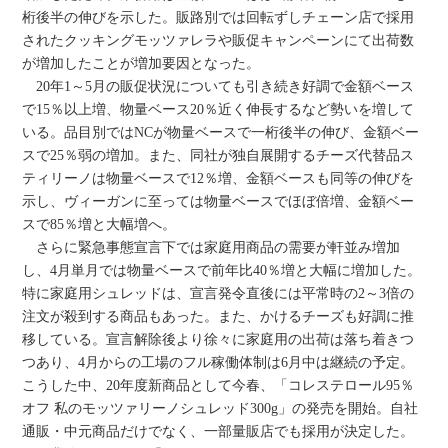
桁後半の伸びを示した。販路別では回転ずしチェーン店で採用
されたクッキングモッツァレラや販促キャンペーンにて出荷数
が増加したことが増加要因となった。
20年1～5月の販促状況についても引き続き好調で金額ベース
で15％以上増、物量ベース20％近く伸長するなど勢いを増して
いる。品目別ではNCが物量ベースで一桁後半の伸び、金額ベー
スで25％弱の増加。また、同社が独自展開するチーズ代替品ス
ティリーノは物量ベースで12％増、金額ベースも同等の伸びを
示し、ヴィーガンに至っては物量ベースでほぼ倍増、金額ベー
スで85％増と大幅増へ。
さらに緊急事態宣言下では家庭用商品の需要が軒並み増加
し、4月単月では物量ベースで前年比40％増と大幅に増加した。
特に家庭用シュレッドは、宣言発令直後には平常時の2～3倍の
注文が殺到する商品もあった。また、かけるチーズも好調に推
移している。宣言解除後より徐々に家庭用の出荷は落ち着きつ
つあり、4月からの工場のフル稼働体制は6月中は継続の予定。
こうした中、20年度新商品として今春、「コレステロール95％
オフ 私のモッツァリーノシュレッド300g」の発売を開始。自社
通販・中元商品だけでなく、一部量販店でも採用が決定した。