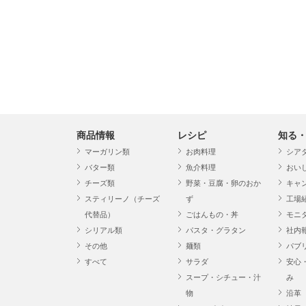
商品情報
レシピ
知る
マーガリン類
お肉料理
シア
バター類
魚介料理
おい
チーズ類
野菜・豆腐・卵のおか
キャ
スティリーノ（チーズ
ず
工場
代替品）
ごはんもの・丼
モニ
シリアル類
パスタ・グラタン
社内
その他
麺類
パブ
すべて
サラダ
安心
スープ・シチュー・汁
み
物
沿革