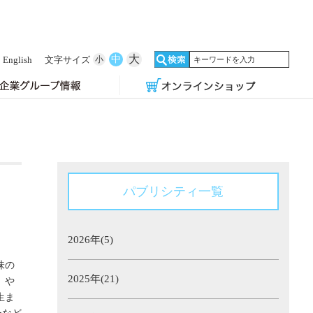
大
中
English
文字サイズ
小
パブリシティ一覧
2026年(5)
味の
2025年(21)
」や
生ま