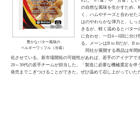
れた「0.7食」や「分食」と
の自然な風味を生かすため、
く、ハムやチーズと合わせた
はのやわらかな弾力と、しっ
きるが、軽く温めるとバターの
に合わせ、一日4～6回に分
豊かなバター風味の
る。メーンはB to Bだが、B
ベルギーワッフル（冷蔵）
同社が展開する商品は年間約
化させている。新市場開拓の可能性があれば、若手のアイデアで
20～30代の若手チームが担当した。「製造に必要な機械選定を
発売までこぎつけることができた。ぜひ温めて召し上がっていた