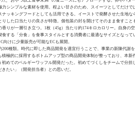
いった "おやつ以上食事未満" の食ニーズにもアプローチする。卵やバタ
極力シンプルな素材を使用。程よい甘さのため、スイーツとしてだけで
スナッキングフードとしても活用できる。イーストで発酵させた生地な
とりした口当たりの良さが特徴。個包装の封を開けてそのまま食すこと
香りが一層引き立つ。1枚（45g）当たり約174キロカロリー。自身の
け喫食する「分食」を食事スタイルとする消費者に最適なサイズとなって
 to C向けに少量販売が可能なECも展開。
200種類。時代に即した商品開発を適宜行うことで、事業の新陳代謝を
も積極的に採用するボトムアップ型の商品開発体制が整っており、本新
伴う初めてのベルギーワッフル開発だった。初めてづくしをチームで分担
だきたい」（開発担当者）との思いだ。