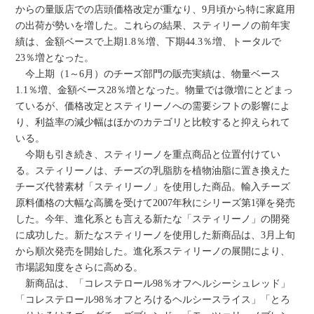
からの量販店での店頭価格改定が重なり、9月頃から特に家庭用
の出荷が勢いを増した。これらの結果、スティリーノの前年実
績は、金額ベースで上期1.8％増、下期44.3％増、トータルで
23％増となった。
今上期（1～6月）のチーズ部門の販売実績は、物量ベース
1.1％増、金額ベース28％増となった。物量では微増にとどまっ
ているが、価格改定とスティリーノへの需要シフトの影響によ
り、利益率の減少幅はほかのカテゴリと比較すると抑えられて
いる。
今期も引き続き、スティリーノを重点商品と位置付けてい
る。スティリーノは、チーズの乳脂肪を植物油脂に置き換えた
チーズ代替素材「スティリーノ」を使用した商品。輸入チーズ
原料価格の大幅な高騰を受けて2007年秋にシリーズ第1弾を発売
した。今年、進化系とも言える新たな「スティリーノ」の開発
に成功した。新たなスティリーノを使用した新商品は、3月上旬
から順次発売を開始した。進化系スティリーノの展開により、
市場認知度をさらに高める。
新商品は、「コレステロール98％オフヘルシーシュレッド」
「コレステロール98％オフとろけるヘルシースライス」「とろ