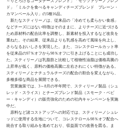
～りとろけるゴーダチーズブレンド」「モッツァリーノブレン
ド」「ミルクを食べるキャンディチーズブレンド プレーン・
カマンベール入り」の5種16品。
新たなスティリーノは、従来品の「冷めても柔らかい食感」
などチーズにはない特徴はそのままに、よりチーズに近づける
ため原材料の配合比率を調整し、新素材を投入するなど改良を
重ねた。その結果、従来品よりも乳感を高めて風味を向上し、
さらなるおいしさを実現した。また、コレステロールカット率
を従来品の97％オフから98％オフに引き上げることにも成功し
た。スティリーノは乳脂肪と比較して植物性油脂は価格高騰の
上昇率が低く、原料の価格高騰に左右されにくい特徴がある。
スティリーノとナチュラルチーズの配合の割合を変えながら、
多種多様な商品を展開できる。
営業施策では、3～8月の半年間で、スティリーノ製品（シュ
レッド・スライス）とチーズブレンド製品（スモーク・ベビ
ー・キャンディ）の販売強化のための社内キャンペーンを実施
中だ。
原料など諸コストアップへの対応では、スティリーノシュレ
ッドに使用する生地について、コレステロール98％オフ配合へ
統合する取り組みを進めており、収益面での改善を図る。ま