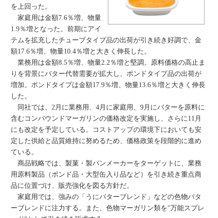
を上回った。
家庭用は金額7.6％増、物量
1.9％増となった。前期にアイ
テムを拡充したチューブタイプ品の出荷が引き続き好調で、金
額17.6％増、物量10.4％増と大きく伸長した。
業務用は金額8.5％増、物量2.2％増と堅調。原料価格の高止ま
りを背景にバター代替需要が拡大し、ポンドタイプ品の出荷が
増加。ポンドタイプは金額17.9％増、物量13.6％増と大きく伸長
した。
同社では、2月に業務用、4月に家庭用、9月にバターを原料に
含むコンパウンドマーガリンの価格改定を実施し、さらに11月
にも改定を予定している。コストアップの環境下においても安
定した供給と品質維持に努めるため、価格政策を段階的に進め
ている。
商品戦略では、製菓・製パンメーカーをターゲットに、業務
用原料製品（ポンド品・大型缶入り品など）を引き続き重点商
品に位置づけ、販売強化を図る方針だ。
家庭用では、強みの「うにバターブレンド」などの色物バタ
ーブレンドに注力する。また、色物マーガリン類を"万能スプレ