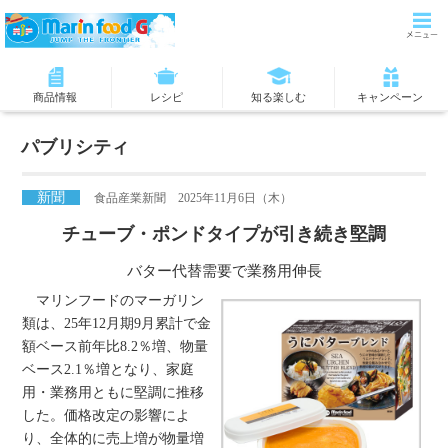
商品情報
レシピ
知る楽しむ
キャンペーン
パブリシティ
新聞
食品産業新聞 2025年11月6日（木）
チューブ・ポンドタイプが引き続き堅調
バター代替需要で業務用伸長
マリンフードのマーガリン
類は、25年12月期9月累計で金
額ベース前年比8.2％増、物量
ベース2.1％増となり、家庭
用・業務用ともに堅調に推移
した。価格改定の影響によ
り、全体的に売上増が物量増