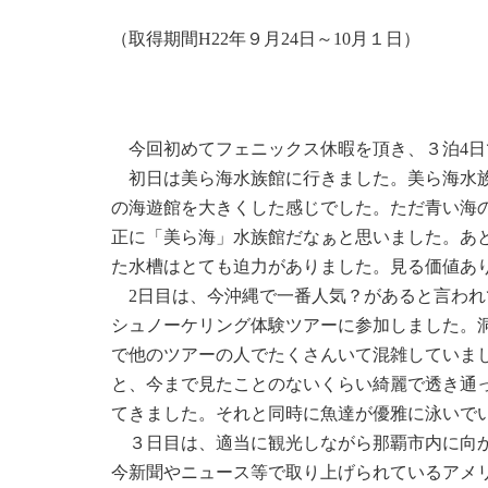
（取得期間H22年９月24日～10月１日）
今回初めてフェニックス休暇を頂き、３泊4日
初日は美ら海水族館に行きました。美ら海水族
の海遊館を大きくした感じでした。ただ青い海
正に「美ら海」水族館だなぁと思いました。あ
た水槽はとても迫力がありました。見る価値あ
2日目は、今沖縄で一番人気？があると言われ
シュノーケリング体験ツアーに参加しました。
で他のツアーの人でたくさんいて混雑していま
と、今まで見たことのないくらい綺麗で透き通
てきました。それと同時に魚達が優雅に泳いで
３日目は、適当に観光しながら那覇市内に向か
今新聞やニュース等で取り上げられているアメ