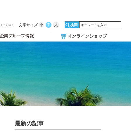
大
中
English
文字サイズ
小
最新の記事