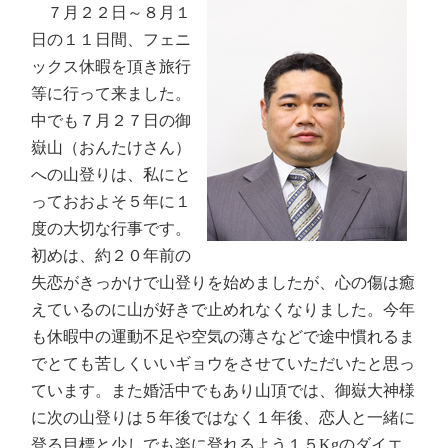
７月２２日～８月１
日の１１日間、フェニ
ックス休暇を頂き旅行
等に行って来ました。
中でも７月２７日の御
嶽山（おんたけさん）
への山登りは、私にと
っておおよそ５年に１
度の大切な行事です。
初めは、約２０年前の
失恋がきっかけで山登りを始めましたが、心の傷は癒
えているのに山が好きで止めれなくなりました。今年
も休暇中の運動不足や空気の薄さなどで途中慣れるま
でとても苦しくいいギョウをさせていただいたと思っ
ています。また婚活中でもあり山頂では、御嶽大神様
に次の山登りは５年後ではなく１年後、恋人と一緒に
登る目標と少しでも楽に登れるよう１５Kgのダイエ