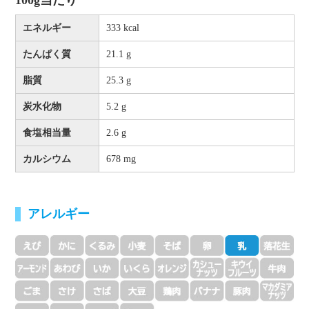
100g当たり
エネルギー
333 kcal
たんぱく質
21.1 g
脂質
25.3 g
炭水化物
5.2 g
食塩相当量
2.6 g
カルシウム
678 mg
アレルギー