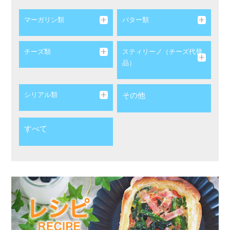
マーガリン類
バター類
チーズ類
スティリーノ（チーズ代替
品）
シリアル類
その他
すべて