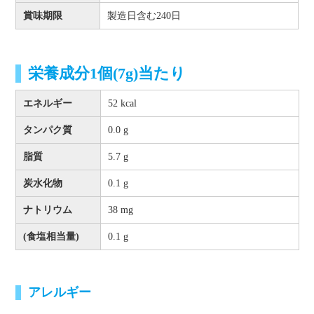
賞味期限
製造日含む240日
栄養成分1個(7g)当たり
エネルギー
52 kcal
タンパク質
0.0 g
脂質
5.7 g
炭水化物
0.1 g
ナトリウム
38 mg
(食塩相当量)
0.1 g
アレルギー