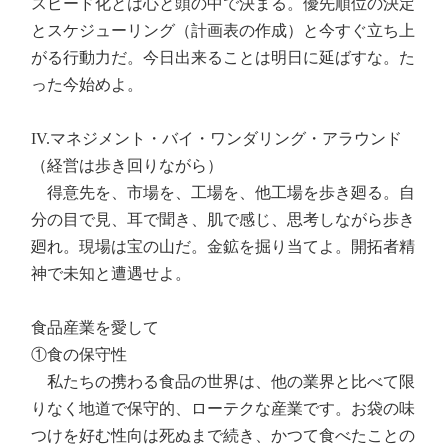
スピード化とは心と頭の中で決まる。優先順位の決定
とスケジューリング（計画表の作成）と今すぐ立ち上
がる行動力だ。今日出来ることは明日に延ばすな。た
った今始めよ。
IV.マネジメント・バイ・ワンダリング・アラウンド
（経営は歩き回りながら）
得意先を、市場を、工場を、他工場を歩き廻る。自
分の目で見、耳で聞き、肌で感じ、思考しながら歩き
廻れ。現場は宝の山だ。金鉱を掘り当てよ。開拓者精
神で未知と遭遇せよ。
食品産業を愛して
①食の保守性
私たちの携わる食品の世界は、他の業界と比べて限
りなく地道で保守的、ローテクな産業です。お袋の味
つけを好む性向は死ぬまで続き、かつて食べたことの