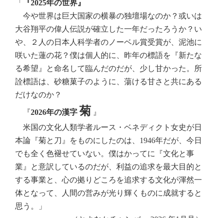
「
『2025年の世界』
今や世界は巨大国家の横暴の独壇場なのか？或いは
大谷翔平の偉人伝説が確立した一年だったろうか？い
や、２人の日本人科学者のノーベル賞受賞が、泥池に
咲いた蓮の花？僕は個人的に、昨年の標語を『新たな
る希望』と命名して臨んだのだが、少し甘かった。所
詮標語は、砂糖菓子のように、蕩ける甘さと共にある
だけなのか？
菊
『
2026年の漢字
』
米国の文化人類学者ルース・ベネディクト女史が日
本論『菊と刀』をものにしたのは、1946年だが、今日
でも全く色褪せていない。僕はかってに『文化と事
業』と意訳しているのだが、利益の追求を最大目的と
する事業と、心の拠りどころを追求する文化が渾然一
体となって、人間の営みが光り輝くものに成就すると
思う。」