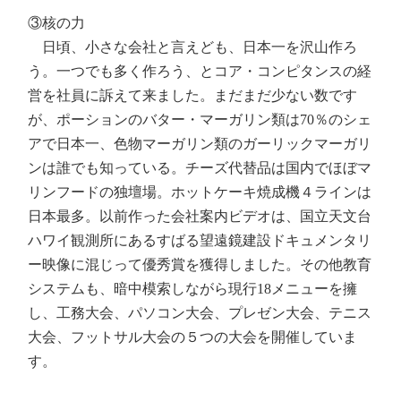
③核の力
日頃、小さな会社と言えども、日本一を沢山作ろ
う。一つでも多く作ろう、とコア・コンピタンスの経
営を社員に訴えて来ました。まだまだ少ない数です
が、ポーションのバター・マーガリン類は70％のシェ
アで日本一、色物マーガリン類のガーリックマーガリ
ンは誰でも知っている。チーズ代替品は国内でほぼマ
リンフードの独壇場。ホットケーキ焼成機４ラインは
日本最多。以前作った会社案内ビデオは、国立天文台
ハワイ観測所にあるすばる望遠鏡建設ドキュメンタリ
ー映像に混じって優秀賞を獲得しました。その他教育
システムも、暗中模索しながら現行18メニューを擁
し、工務大会、パソコン大会、プレゼン大会、テニス
大会、フットサル大会の５つの大会を開催していま
す。