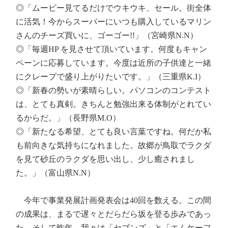
◎「ムービー見てるだけでウキウキ、セール。街全体
に活気！今からスーパーにいつも購入しているマリン
さんのチーズ買いに、ゴーゴー!!」（宮崎県N.N）
◎「毎週HP を見させて頂いています。何度もキャン
ペーンに応募しています。今度は近所の子供達と一緒
にクレープで盛り上がりたいです。」（三重県K.I）
◎「新春の勢いが素晴らしい。パソコンのコンテスト
は、とても真剣。きちんと勉強出来る体制がとれてい
るからだ。」（長野県M.O）
◎「新たなる希望、とても良い言葉ですね。何だか私
も前向きな気持ちになれました。故郷が鳥取でラクダ
を見て砂丘のラクダを思い出し、少し癒されまし
た。」（富山県N.N）
今年で事業発展計画発表会は40回を数える。この間
の成果は、まるで遅々とだらだら坂を登る歩みであっ
た。そして昨年、我々は「セブンズ」と「エムケーフ