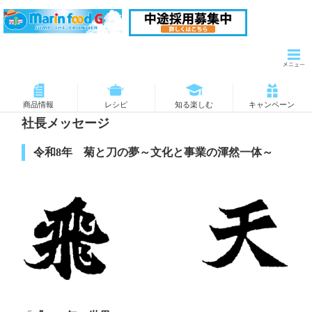
商品情報
レシピ
知る楽しむ
キャンペーン
社長メッセージ
令和8年 菊と刀の夢～文化と事業の渾然一体～