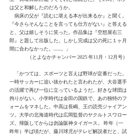
は父と和解したのだろうか。
病床の父が『読むに堪える本が出来るか』と聞く。
『今さらそんなことを言っても仕方がない』と答える
と、父は嬉しそうに笑った。作品集は『空想屋右三
郎』と題して出版した。しかし完成は父の死に１ヶ月
間に合わなかった。......。」
（とよなかチャンバー 2025 年11月・12月号）
「かつては、スポーツと言えば野球が定番だった。
一時サッカーに追い抜かれたと言われたが、大谷選手
の活躍で再び一位に立っているようだ。好きな球団は
拘りがない。小学時代は金田の国鉄で、あの独特のフ
ォームをマネした。中高は長嶋、王の読売ジャイアン
ツ。大学の北海道時代は広岡監督のヤクルトスワロー
ズ。帰阪してからは勿論阪神タイガース。 昨年（一
昨年）半ば頃だが、藤川球児がテレビ解説者だと、試