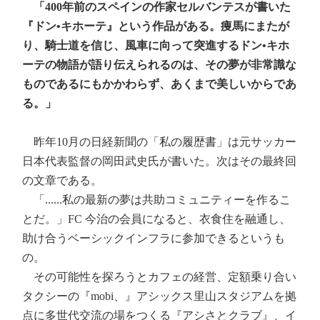
「400年前のスペインの作家セルバンテスが書いた
『ドン•キホーテ』という作品がある。痩馬にまたが
り、騎士道を信じ、風車に向って突進するドン•キホ
ーテの物語が語り伝えられるのは、その夢が非常識な
ものであるにもかかわらず、あくまで美しいからであ
る。」
昨年10月の日経新聞の「私の履歴書」は元サッカー
日本代表監督の岡田武史氏が書いた。次はその最終回
の文章である。
「......私の最新の夢は共助コミュニティーを作るこ
とだ。」FC 今治の会員になると、衣食住を融通し、
助け合うベーシックインフラに参加できるというも
の。
その可能性を探ろうとカフェの経営、定額乗り合い
タクシーの『mobi、』アシックス里山スタジアムを拠
点に多世代交流の場をつくる『アシさとクラブ』、イ