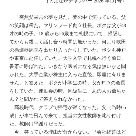
（とよなかチャンバー 2026 年1月号）
「突然父栄吉の夢を見た。夢の中で笑っている。父
の笑顔は稀だ。マリンフード創立社長。ボクは父が48
才の時の子。18 歳から26歳まで札幌にいて、帰阪し
てからも親しく話し合う時間は無かった。何より吹田
の循環器病院を出たり入ったりしていた。ボクも神戸
や東京に赴任していた。大学入学で札幌へ行く前日、
書斎に呼ばれた。いきなり医者になる気は無いかと聞
かれた。大手企業が株主に入った直後。即座に有りま
せん、と答えた。ボクが小学生の時、父がPTAの会長
をしていた。運動会の時、同級生に、あの人お爺ちゃ
ん？と聞かれて答えられなかった。
高校時代、クラブで帰宅が遅くなった。父（当時65
歳）が車で飛んで来て、担当の女性教師を叱り付け
た。教師は平謝りだった。
今、笑っている理由が分からない。『会社経営はど