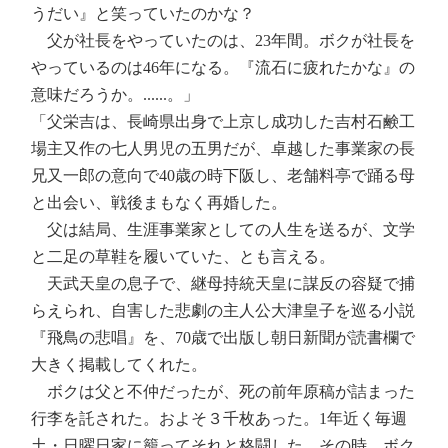
うだい』と笑っていたのかな？
父が社長をやっていたのは、23年間。ボクが社長を
やっているのは46年になる。『流石に疲れたかな』の
意味だろうか。......。」
「父栄吉は、長崎県出身で上京し成功した吉村石鹸工
場主又作の七人男児の五男だが、卓越した事業家の長
兄又一郎の意向で40歳の時下阪し、老舗料亭で踊る母
と出会い、戦後まもなく再婚した。
父は結局、生涯事業家としての人生を送るが、文学
と二足の草鞋を履いていた、とも言える。
天武天皇の息子で、継母持統天皇に謀反の容疑で捕
らえられ、自害した悲劇の主人公大津皇子を巡る小説
『飛鳥の悲唱』を、70歳で出版し朝日新聞が読書欄で
大きく掲載してくれた。
ボクは父と不仲だったが、死の前年原稿が詰まった
行李を託された。およそ３千枚あった。1年近く毎週
土・日曜日家に籠ってそれと格闘した。その時、ボク