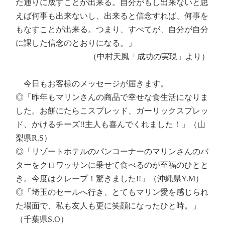
た通りに成すことが出来る。自分がもし出来ないと思
えば何事も出来ないし、出来ると信念すれば、何事を
もなすことが出来る。つまり、すべてが、自分が自分
に課した信念のとおりになる。」
（中村天風「成功の実現」より）
今日もお客様のメッセージが届きます。
◎「昨年もマリンさんの商品で幸せな食生活になりま
した。お餅にたらこスプレッド、ガーリックスプレッ
ド、かけるチーズ!!主人も喜んでくれました！」（山
梨県R.S）
◎「リゾートホテルのパンコーナーのマリンさんのバ
ターをクロワッサンに乗せて食べるのが至福のひとと
き。今度はクレープ！驚きました!!」（沖縄県Y.M）
◎「埼玉のセールへ行き、とてもマリン愛を感じられ
た場面で、私も友人も更に笑顔になったひと時。」
（千葉県S.O）