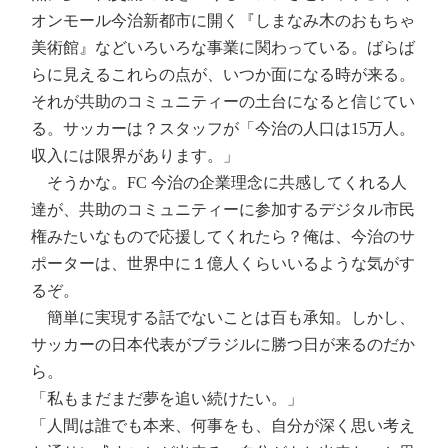
オンモール今治新都市に開く『しまなみ木のおもちゃ
美術館』などいろいろな事業に関わっている。ばらば
らに見えるこれらの点が、いつか面になる時が来る。
それが共助のコミュニティーの土台になると信じてい
る。サッカーは？スタッフが「今治の人口は15万人。
収入には限界があります。」
そうかな。FC 今治の企業理念に共感してくれる人
達が、共助のコミュニティーに参加するデジタル市民
権みたいなもので応援してくれたら？俺は、今治のサ
ポーターは、世界中に１億人くらいいるような気がす
るぞ。
簡単に実現する話でないことは百も承知。しかし、
サッカーの日本代表がブラジルに勝つ日が来るのだか
ら。
「私もまだまだ夢を追い続けたい。」
「人間は誰でも本来、何事をも、自分が深く思い考え