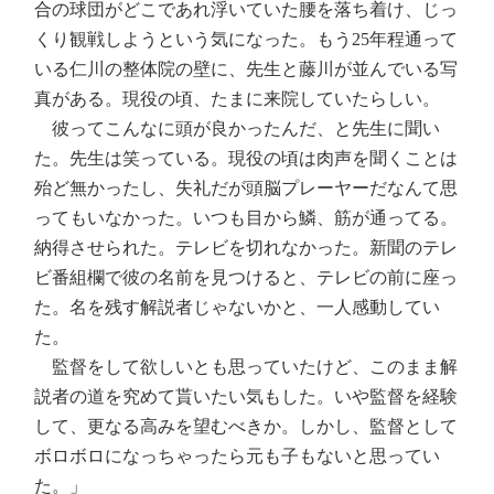
合の球団がどこであれ浮いていた腰を落ち着け、じっ
くり観戦しようという気になった。もう25年程通って
いる仁川の整体院の壁に、先生と藤川が並んでいる写
真がある。現役の頃、たまに来院していたらしい。
彼ってこんなに頭が良かったんだ、と先生に聞い
た。先生は笑っている。現役の頃は肉声を聞くことは
殆ど無かったし、失礼だが頭脳プレーヤーだなんて思
ってもいなかった。いつも目から鱗、筋が通ってる。
納得させられた。テレビを切れなかった。新聞のテレ
ビ番組欄で彼の名前を見つけると、テレビの前に座っ
た。名を残す解説者じゃないかと、一人感動してい
た。
監督をして欲しいとも思っていたけど、このまま解
説者の道を究めて貰いたい気もした。いや監督を経験
して、更なる高みを望むべきか。しかし、監督として
ボロボロになっちゃったら元も子もないと思ってい
た。」