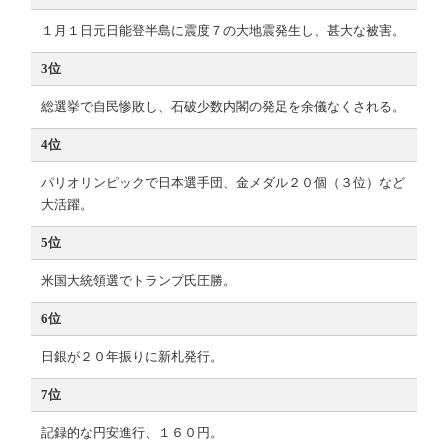
１月１日元日能登半島に震度７の大地震発生し、甚大な被害。
3位
総選挙で自民惨敗し、石破少数内閣の発足を余儀なくされる。
4位
パリオリンピックで日本選手団、金メダル２０個（３位）など
大活躍。
5位
米国大統領選でトランプ氏圧勝。
6位
日銀が２０年振りに新札発行。
7位
記録的な円安進行、１６０円。