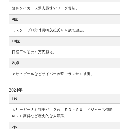
阪神タイガース過去最速でリーグ優勝。
9位
ミスタープロ野球長嶋茂雄氏８９歳で逝去。
10位
日経平均初の５万円超え。
次点
アサヒビールなどサイバー攻撃でランサム被害。
2024年
1位
大リーガー大谷翔平が、２冠、５０－５０、ドジャース優勝、
ＭＶＰ獲得など歴史的な大活躍。
2位