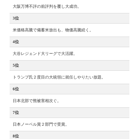
大阪万博不評の前評判を覆し大成功。
3位
米価格高騰で備蓄米放出も、物価高騰続く。
4位
大谷レジェンド大リーグで大活躍。
5位
トランプ氏２度目の大統領に就任しやりたい放題。
6位
日本北部で熊被害相次ぐ。
7位
日本ノーベル賞２部門で受賞。
8位