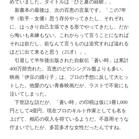
めていました。タイトルは「ひと夏の経験」。
新書本の最後は、次の百恵の言葉です。「この7年
半（歌手・女優）思う存分やってきたし、それぞれ
に、はっきり自己主張できる形でやってきたし、だか
ら悔いも未練もない。これからって言うことになれば
それは欲だし、欲なんて言うものは追究すれば溢れる
ほどに出て来ると思う（21才）」。
引退して半年後出版された自叙伝「蒼い時」は累計
400万部売れた。百恵のどのシングル盤よりも多い。
映画「伊豆の踊り子」は、プロの予想に反して大ヒッ
トした。他愛のない青春映画だが、ラストで不覚にも
泣いてしまった。
下世話な話だが、「蒼い時」の印税は仮に1冊1,000
円として4億円。現在プロのキルト作家としても名を
上げて、相応の収入を得ているようだ。不器用そうな
佇まいでしたが、多芸多才な女性だったんですね。