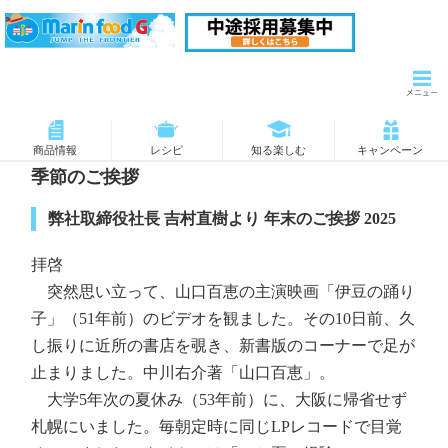
商品情報
レシピ
知る楽しむ
キャンペーン
季節のご挨拶
弊社取締役社長 吉村直樹より 年末のご挨拶 2025
拝啓
突然思い立って、山口百恵の主演映画「伊豆の踊り
子」（51年前）のビデオを観ました。その10日前、久
し振りに近所の書店を覗き、新書版のコーナーで足が
止まりました。中川右介著「山口百恵」。
大学5年次の夏休み（53年前）に、大阪に帰省せず
札幌にいました。毎朝定時に同じLPレコードで目覚