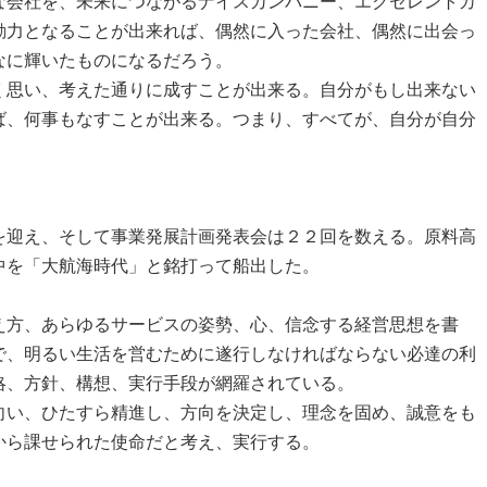
な会社を、未来につながるナイスカンパニー、エクセレントカ
動力となることが出来れば、偶然に入った会社、偶然に出会っ
なに輝いたものになるだろう。
思い、考えた通りに成すことが出来る。自分がもし出来ない
ば、何事もなすことが出来る。つまり、すべてが、自分が自分
迎え、そして事業発展計画発表会は２２回を数える。原料高
中を「大航海時代」と銘打って船出した。
方、あらゆるサービスの姿勢、心、信念する経営思想を書
で、明るい生活を営むために遂行しなければならない必達の利
略、方針、構想、実行手段が網羅されている。
い、ひたすら精進し、方向を決定し、理念を固め、誠意をも
から課せられた使命だと考え、実行する。