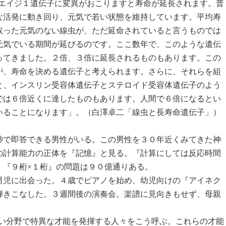
のエイジ１遺伝子に変異がおこりますと寿命が延長されます。普
な活発に動き回り、元気で若い状態を維持しています。平均寿
取った元気のない線虫が、ただ延命されていると言うものでは
元気でいる期間が延びるのです。ここ数年で、このような遺伝
ってきました。２倍、３倍に延長されるものもあります。この
が、寿命を決める遺伝子と考えられます。さらに、それらを組
と、インスリン受容体遺伝子とステロイド受容体遺伝子のよう
では６倍近くに達したものもあります。人間で６倍になるとい
いることになります」。（白澤卓二「線虫と長寿命遺伝子」）
で即答できる男性がいる。この男性を３０年近くみてきた神
の計算能力の正体を『記憶』と見る。『計算にしては反応時間
。『９桁×１桁』の問題は９０億通りある。
児に出会った。４歳でピアノを始め、幼児向けの『アイネク
弾きこなした。３週間後の演奏会。楽譜に見向きもせず、母親
狭い分野で特異な才能を発揮する人々をこう呼ぶ。これらの才能