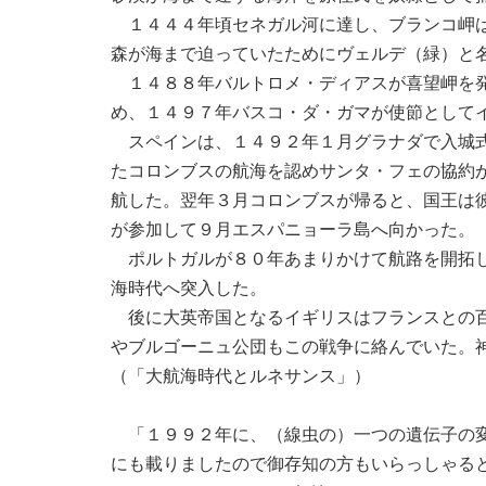
１４４４年頃セネガル河に達し、ブランコ岬は
森が海まで迫っていたためにヴェルデ（緑）と
１４８８年バルトロメ・ディアスが喜望岬を発
め、１４９７年バスコ・ダ・ガマが使節として
スペインは、１４９２年１月グラナダで入城式
たコロンブスの航海を認めサンタ・フェの協約
航した。翌年３月コロンブスが帰ると、国王は
が参加して９月エスパニョーラ島へ向かった。
ポルトガルが８０年あまりかけて航路を開拓し
海時代へ突入した。
後に大英帝国となるイギリスはフランスとの百
やブルゴーニュ公団もこの戦争に絡んでいた。
（「大航海時代とルネサンス」）
「１９９２年に、（線虫の）一つの遺伝子の変
にも載りましたので御存知の方もいらっしゃる