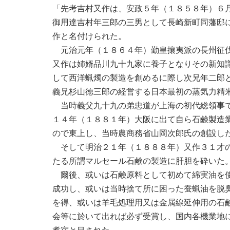
「先考吉村又作は、安政５年（１８５８年）６
御用達吉村年三郎の三男として長崎新町同藩邸
作と名付けられた。
元治元年（１８６４年）勤皇攘夷派の長州征伐
又作は姉婿品川九十九家に養子となりその新知
して西洋蝋燭の製造を創めるに際し次兄年二郎
義兄杉山徳三郎の経営する日本最初の蒸気力精
当時義父九十九の弟忠道が上海の初代総領事で
１４年（１８８１年）大阪に出て自ら石鹸製造
ので東上し、当時農商務省山岡次郎氏の創設し
そして明治２１年（１８８８年）又作３１才の
たる所謂マルセール石鹸の製造に肝胆を砕いた
爾後、或いは石鹸原料として初めて綿実油を使
成功し、或いは当時捨て所に困った蚕蝋油を脱
を得、或いは羊毛処理用又は金属線延伸用の石
会等に於いて出れば必ず受賞し、国内各機業地