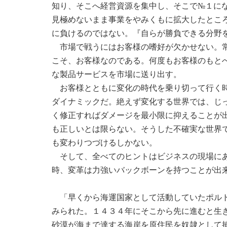
知り、そこへ経営資源を集中し、そこで№１に
見極めないまま事業をやみくもに拡大したとこ
に負けるのではない。『自らが勝負できる分野
市場で戦うにはお客様の嗜好が欠かせない。常
こそ、お客様なのである。何度もお客様のもと
な製品サービスを市場に送り出す。
お客様とともに変化の時代を乗り切って行く時
ダイナミックだ。絶えず変化する世界では、じ
く修正すればダメージを最小限に抑えることが
も正しいとは限らない。そうした不確実な世界
も変わりつづけるしかない。
そして、全べてのヒントはビジネスの現場にあ
時、変革は力強いバックボーンを持つことが出
「早くから海運国家として活動していたポルト
みられた。１４３４年にそこから先に進むと生
砂漠が海まで達する海岸を原住民を奴隷として