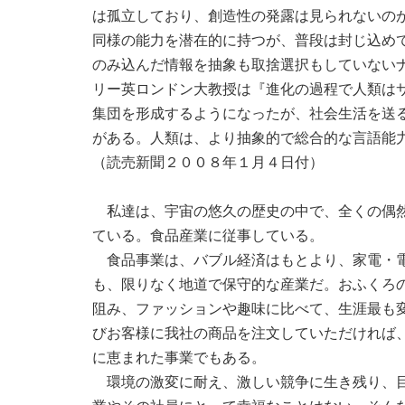
は孤立しており、創造性の発露は見られないの
同様の能力を潜在的に持つが、普段は封じ込め
のみ込んだ情報を抽象も取捨選択もしていない
リー英ロンドン大教授は『進化の過程で人類は
集団を形成するようになったが、社会生活を送
がある。人類は、より抽象的で総合的な言語能
（読売新聞２００８年１月４日付）
私達は、宇宙の悠久の歴史の中で、全くの偶然
ている。食品産業に従事している。
食品事業は、バブル経済はもとより、家電・電
も、限りなく地道で保守的な産業だ。おふくろ
阻み、ファッションや趣味に比べて、生涯最も
びお客様に我社の商品を注文していただければ
に恵まれた事業でもある。
環境の激変に耐え、激しい競争に生き残り、目