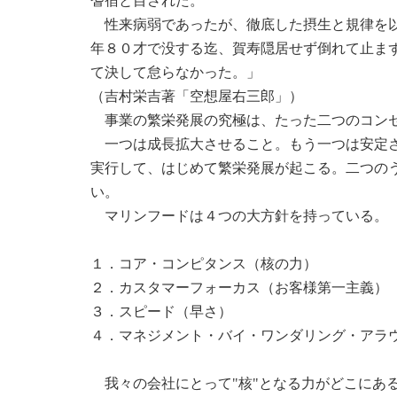
耆宿と目された。
性来病弱であったが、徹底した摂生と規律を以
年８０才で没する迄、賀寿隠居せず倒れて止ま
て決して怠らなかった。」
（吉村栄吉著「空想屋右三郎」）
事業の繁栄発展の究極は、たった二つのコン
一つは成長拡大させること。もう一つは安定さ
実行して、はじめて繁栄発展が起こる。二つの
い。
マリンフードは４つの大方針を持っている。
１．コア・コンピタンス（核の力）
２．カスタマーフォーカス（お客様第一主義）
３．スピード（早さ）
４．マネジメント・バイ・ワンダリング・アラ
我々の会社にとって"核"となる力がどこにあ