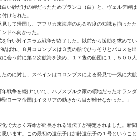
白い砂だけの岬だったためブランコ（白）と、ヴェルデ岬は
名付けられた。
見して帰国し、アフリカ東海岸のある程度の知識も揃ったた
インドへ向かった。
を行い対イスラム戦争が終了した。以前から援助を求めてい
が結ばれ、８月コロンブスは３隻の船でひっそりとパロスを出
彼に会う前に第２次航海を決め、１７隻の船団に１，５００人
たのに対し、スペインはコロンブスによる発見で一気に大航
年戦争を続けていて、ハプスブルク家の領地だったオランダ
神聖ローマ帝国はイタリアの動きから目が離せなかった。」
化で大きく寿命が延長される遺伝子が特定されました。新聞
と思います。この最初の遺伝子は加齢遺伝子の１号ということ