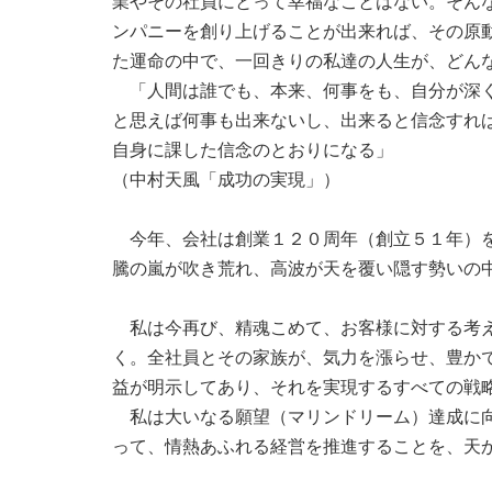
業やその社員にとって幸福なことはない。そん
ンパニーを創り上げることが出来れば、その原
た運命の中で、一回きりの私達の人生が、どん
「人間は誰でも、本来、何事をも、自分が深く
と思えば何事も出来ないし、出来ると信念すれ
自身に課した信念のとおりになる」
（中村天風「成功の実現」）
今年、会社は創業１２０周年（創立５１年）を
騰の嵐が吹き荒れ、高波が天を覆い隠す勢いの
私は今再び、精魂こめて、お客様に対する考え
く。全社員とその家族が、気力を漲らせ、豊か
益が明示してあり、それを実現するすべての戦
私は大いなる願望（マリンドリーム）達成に向
って、情熱あふれる経営を推進することを、天