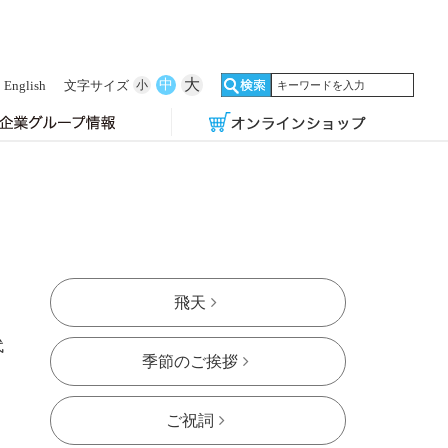
大
中
English
文字サイズ
小
飛天
季節のご挨拶
ご祝詞