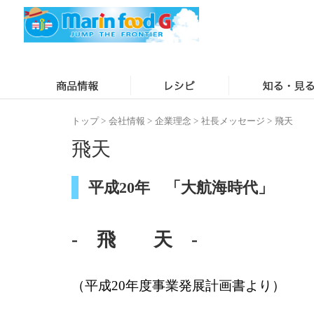
トップ
>
会社情報
>
企業理念
>
社長メッセージ
>
飛天
飛天
平成20年 「大航海時代」
- 飛 天 -
（平成20年度事業発展計画書より）