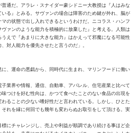
が普通だ。アラレ・スナイダー豪シドニー大教授は『人はみな
ている』とみる。サヴァンの場合は障害のため鍵が外れ、脳が
ナマの状態で出し入れできるというわけだ。ニコラス・ハンフ
サヴァンのような能力を積極的に放棄した』と考える。人類は
るうえで『あまりに大きな能力』はかえって邪魔になる可能性
力、対人能力を優先させたと言うのだ」。
に、運命の悪戯から、同時代に生まれ、マリンフードに働い
子業界や情報、通信、自動車、アパレル、住宅産業と比べて
の味つけを好む性向は、かつて食べたことのない食品の出現を
変わることの少ない嗜好性だと言われている。しかし、ひとた
、それを縁に何回でも幾年も変わらぬお取引をして頂ける。実
標にチャレンジし、売上や利益が順調であり続ける事ほど企