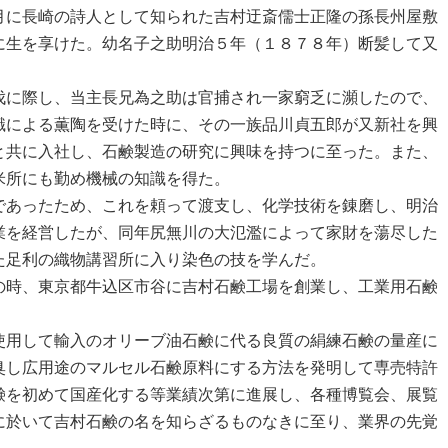
月に長崎の詩人として知られた吉村迂斎儒士正隆の孫長州屋敷
に生を享けた。幼名子之助明治５年（１８７８年）断髪して又
に際し、当主長兄為之助は官捕され一家窮乏に瀕したので、
識による薫陶を受けた時に、その一族品川貞五郎が又新社を興
と共に入社し、石鹸製造の研究に興味を持つに至った。また、
米所にも勤め機械の知識を得た。
あったため、これを頼って渡支し、化学技術を錬磨し、明治
業を経営したが、同年尻無川の大氾濫によって家財を蕩尽した
た足利の織物講習所に入り染色の技を学んだ。
時、東京都牛込区市谷に吉村石鹸工場を創業し、工業用石鹸
。
用して輸入のオリーブ油石鹸に代る良質の絹練石鹸の量産に
臭し広用途のマルセル石鹸原料にする方法を発明して専売特許
鹸を初めて国産化する等業績次第に進展し、各種博覧会、展覧
に於いて吉村石鹸の名を知らざるものなきに至り、業界の先覚