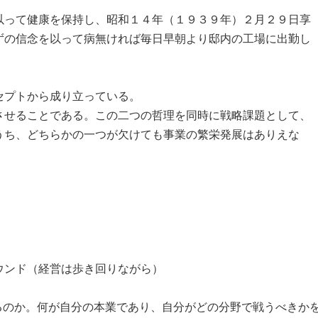
って健康を保持し、昭和１４年（１９３９年）２月２９日享
ずの信念を以って病無ければ毎日早朝より邸内の工場に出勤し
セプトから成り立っている。
せることである。この二つの哲理を同時に戦略課題として、
うち、どちらかの一つが欠けても事業の繁栄発展はありえな
ウンド（経営は歩き回りながら）
るのか。何が自分の本業であり、自分がどの分野で戦うべきか