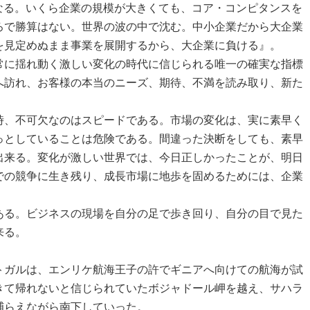
なる。いくら企業の規模が大きくても、コア・コンピタンスを
ろで勝算はない。世界の波の中で沈む。中小企業だから大企業
を見定めぬまま事業を展開するから、大企業に負ける』。
に揺れ動く激しい変化の時代に信じられる唯一の確実な指標
へ訪れ、お客様の本当のニーズ、期待、不満を読み取り、新た
、不可欠なのはスピードである。市場の変化は、実に素早く
っとしていることは危険である。間違った決断をしても、素早
出来る。変化が激しい世界では、今日正しかったことが、明日
での競争に生き残り、成長市場に地歩を固めるためには、企業
る。ビジネスの現場を自分の足で歩き回り、自分の目で見た
来る。
ガルは、エンリケ航海王子の許でギニアへ向けての航海が試
きて帰れないと信じられていたボジャドール岬を越え、サハラ
捕らえながら南下していった。