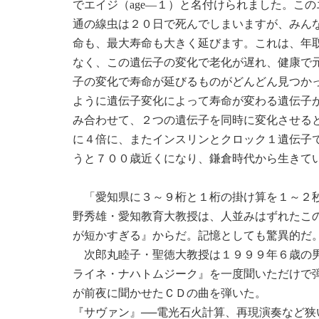
でエイジ（age―１）と名付けられました。こ
通の線虫は２０日で死んでしまいますが、みん
命も、最大寿命も大きく延びます。これは、年
なく、この遺伝子の変化で老化が遅れ、健康で
子の変化で寿命が延びるものがどんどん見つか
ように遺伝子変化によって寿命が変わる遺伝子
み合わせて、２つの遺伝子を同時に変化させる
に４倍に、またインスリンとクロック１遺伝子
うと７００歳近くになり、鎌倉時代から生きて
「愛知県に３～９桁と１桁の掛け算を１～２秒
野秀雄・愛知教育大教授は、人並みはずれたこ
が短かすぎる』からだ。記憶としても驚異的だ
次郎丸睦子・聖徳大教授は１９９９年６歳の男
ライネ・ナハトムジーク』を一度聞いただけで
が前夜に聞かせたＣＤの曲を弾いた。
『サヴァン』──電光石火計算、再現演奏など