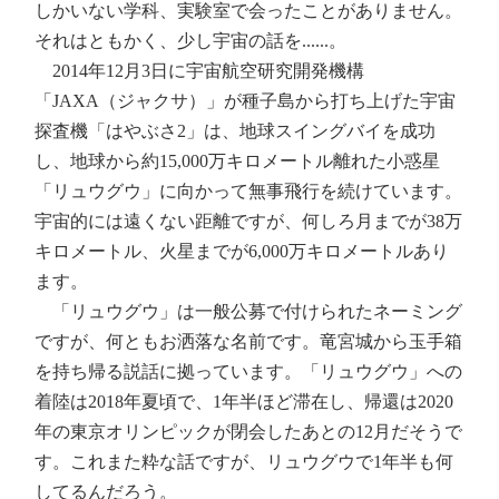
しかいない学科、実験室で会ったことがありません。
それはともかく、少し宇宙の話を......。
2014年12月3日に宇宙航空研究開発機構
「JAXA（ジャクサ）」が種子島から打ち上げた宇宙
探査機「はやぶさ2」は、地球スイングバイを成功
し、地球から約15,000万キロメートル離れた小惑星
「リュウグウ」に向かって無事飛行を続けています。
宇宙的には遠くない距離ですが、何しろ月までが38万
キロメートル、火星までが6,000万キロメートルあり
ます。
「リュウグウ」は一般公募で付けられたネーミング
ですが、何ともお洒落な名前です。竜宮城から玉手箱
を持ち帰る説話に拠っています。「リュウグウ」への
着陸は2018年夏頃で、1年半ほど滞在し、帰還は2020
年の東京オリンピックが閉会したあとの12月だそうで
す。これまた粋な話ですが、リュウグウで1年半も何
してるんだろう。