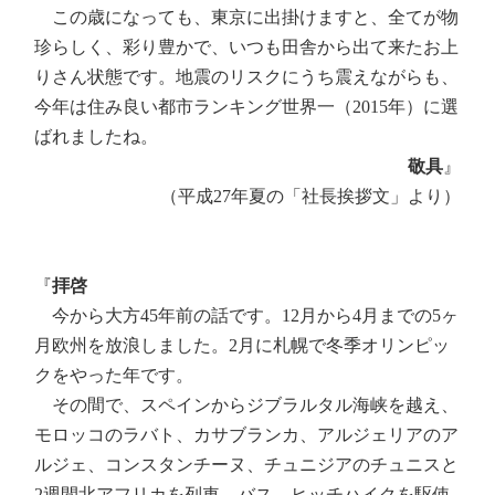
この歳になっても、東京に出掛けますと、全てが物
珍らしく、彩り豊かで、いつも田舎から出て来たお上
りさん状態です。地震のリスクにうち震えながらも、
今年は住み良い都市ランキング世界一（2015年）に選
ばれましたね。
敬具
』
（平成27年夏の「社長挨拶文」より）
『
拝啓
今から大方45年前の話です。12月から4月までの5ヶ
月欧州を放浪しました。2月に札幌で冬季オリンピッ
クをやった年です。
その間で、スペインからジブラルタル海峡を越え、
モロッコのラバト、カサブランカ、アルジェリアのア
ルジェ、コンスタンチーヌ、チュニジアのチュニスと
2週間北アフリカを列車、バス、ヒッチハイクを駆使