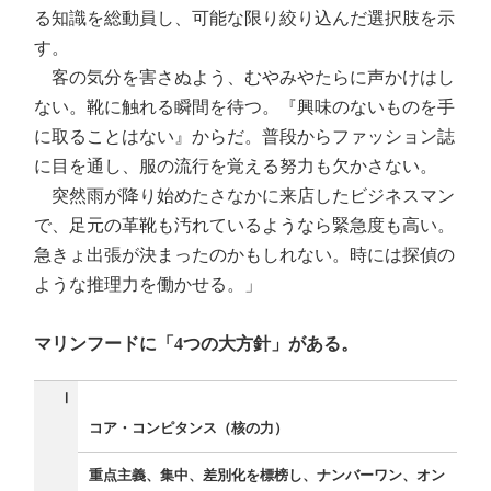
る知識を総動員し、可能な限り絞り込んだ選択肢を示
す。
客の気分を害さぬよう、むやみやたらに声かけはし
ない。靴に触れる瞬間を待つ。『興味のないものを手
に取ることはない』からだ。普段からファッション誌
に目を通し、服の流行を覚える努力も欠かさない。
突然雨が降り始めたさなかに来店したビジネスマン
で、足元の革靴も汚れているようなら緊急度も高い。
急きょ出張が決まったのかもしれない。時には探偵の
ような推理力を働かせる。」
マリンフードに「4つの大方針」がある。
Ⅰ
コア・コンピタンス（核の力）
重点主義、集中、差別化を標榜し、ナンバーワン、オン