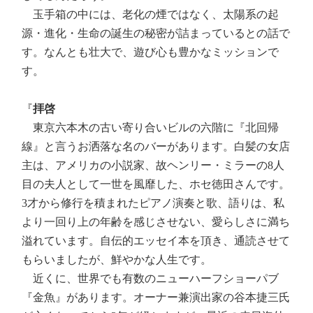
玉手箱の中には、老化の煙ではなく、太陽系の起
源・進化・生命の誕生の秘密が詰まっているとの話で
す。なんとも壮大で、遊び心も豊かなミッションで
す。
『
拝啓
東京六本木の古い寄り合いビルの六階に『北回帰
線』と言うお洒落な名のバーがあります。白髪の女店
主は、アメリカの小説家、故ヘンリー・ミラーの8人
目の夫人として一世を風靡した、ホセ徳田さんです。
3才から修行を積まれたピアノ演奏と歌、語りは、私
より一回り上の年齢を感じさせない、愛らしさに満ち
溢れています。自伝的エッセイ本を頂き、通読させて
もらいましたが、鮮やかな人生です。
近くに、世界でも有数のニューハーフショーパブ
『金魚』があります。オーナー兼演出家の谷本捷三氏