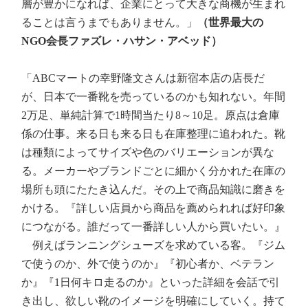
層が豊かになれば、企業にとって大きな商機が生まれ
ることは言うまでもありません。」
（世界最大の
NGO会長ファズレ・ハサン・アベッド）
「ABCマートの幸野隆文さんは新宿本店の店長だ
が、日本で一番靴を売っているのかも知れない。年間
2万足、単純計算で1時間当たり8～10足。原点は倉庫
係の仕事。来る日も来る日も在庫整理に追われた。靴
は種類によってサイズや色のバリエーションが異な
る。メーカーやブランドごとに細かく分かれた在庫の
場所も頭にたたき込んだ。その上で商品知識に磨きを
かける。『詳しい店員から商品を薦められれば好印象
につながる。誰だって一番詳しい人から買いたい。』
例えばランニングシューズを求めている客。『ジム
で使うのか、外で使うのか』『初心者か、ベテラン
か』『1日何キロ走るのか』といった詳細を会話で引
き出し、欲しい靴のイメージを明確にしていく。持て