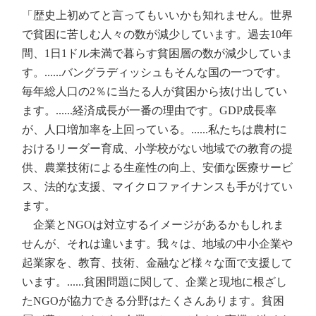
「歴史上初めてと言ってもいいかも知れません。世界
で貧困に苦しむ人々の数が減少しています。過去10年
間、1日1ドル未満で暮らす貧困層の数が減少していま
す。......バングラディッシュもそんな国の一つです。
毎年総人口の2％に当たる人が貧困から抜け出してい
ます。......経済成長が一番の理由です。GDP成長率
が、人口増加率を上回っている。......私たちは農村に
おけるリーダー育成、小学校がない地域での教育の提
供、農業技術による生産性の向上、安価な医療サービ
ス、法的な支援、マイクロファイナンスも手がけてい
ます。
企業とNGOは対立するイメージがあるかもしれま
せんが、それは違います。我々は、地域の中小企業や
起業家を、教育、技術、金融など様々な面で支援して
います。......貧困問題に関して、企業と現地に根ざし
たNGOが協力できる分野はたくさんあります。貧困