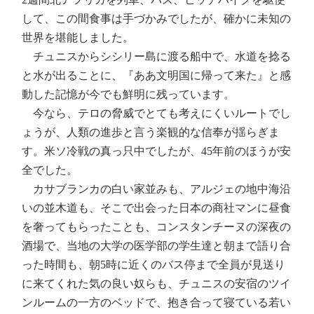
して、この間食事は手づかみでしたが、確かに未知の
世界を堪能しました。
チュニスからシシリー島に渡る船中で、水道を捻る
と水が出ることに、『ああ文明国に帰って来た』と感
動した記憶が今でも鮮明に残っています。
今なら、テロの脅威でとても考えにくいルートでし
ょうが、人類の進歩と言う楽観的な信奉が揺らぎま
す。米ソ冷戦の真っ只中でしたが、45年前のほうが安
全でした。
カサブランカの白い家並みも、アルジェの地中海沿
いの並木道も、そこで出会った日本の商社マンに昼食
を奢ってもらったことも、コンスタンチーヌの深夜の
酒場で、当地の大学の医学部の学生達と朝まで語り合
った時間も、朝5時に近くのバス停まで全員が見送り
に来てくれた気の良い奴らも、チュニスの安宿のツイ
ンルームの一方のベッドで、抱き合って寝ている若い