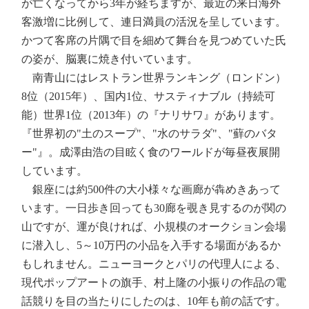
が亡くなってから3年が経ちますが、最近の来日海外
客激増に比例して、連日満員の活況を呈しています。
かつて客席の片隅で目を細めて舞台を見つめていた氏
の姿が、脳裏に焼き付いています。
南青山にはレストラン世界ランキング（ロンドン）
8位（2015年）、国内1位、サスティナブル（持続可
能）世界1位（2013年）の『ナリサワ』があります。
『世界初の"土のスープ"、"水のサラダ"、"蘚のバタ
ー"』。成澤由浩の目眩く食のワールドが毎昼夜展開
しています。
銀座には約500件の大小様々な画廊が犇めきあって
います。一日歩き回っても30廊を覗き見するのが関の
山ですが、運が良ければ、小規模のオークション会場
に潜入し、5～10万円の小品を入手する場面があるか
もしれません。ニューヨークとパリの代理人による、
現代ポップアートの旗手、村上隆の小振りの作品の電
話競りを目の当たりにしたのは、10年も前の話です。