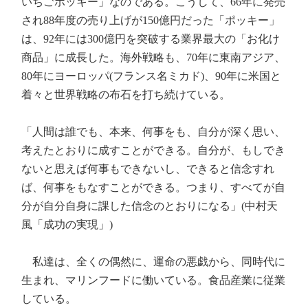
いちごポッキー」なのである。こうして、66年に発売
され88年度の売り上げが150億円だった「ポッキー」
は、92年には300億円を突破する業界最大の「お化け
商品」に成長した。海外戦略も、70年に東南アジア、
80年にヨーロッパ(フランス名ミカド)、90年に米国と
着々と世界戦略の布石を打ち続けている。
「人間は誰でも、本来、何事をも、自分が深く思い、
考えたとおりに成すことができる。自分が、もしでき
ないと思えば何事もできないし、できると信念すれ
ば、何事をもなすことができる。つまり、すべてが自
分が自分自身に課した信念のとおりになる」(中村天
風「成功の実現」)
私達は、全くの偶然に、運命の悪戯から、同時代に
生まれ、マリンフードに働いている。食品産業に従業
している。