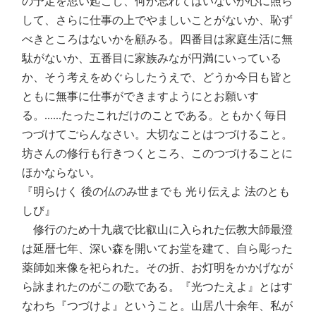
の予定を思い起こし、何か忘れてはいないか心に照ら
して、さらに仕事の上でやましいことがないか、恥ず
べきところはないかを顧みる。四番目は家庭生活に無
駄がないか、五番目に家族みなが円満にいっている
か、そう考えをめぐらしたうえで、どうか今日も皆と
ともに無事に仕事ができますようにとお願いす
る。......たったこれだけのことである。ともかく毎日
つづけてごらんなさい。大切なことはつづけること。
坊さんの修行も行きつくところ、このつづけることに
ほかならない。
『明らけく 後の仏のみ世までも 光り伝えよ 法のとも
しび』
修行のため十九歳で比叡山に入られた伝教大師最澄
は延暦七年、深い森を開いてお堂を建て、自ら彫った
薬師如来像を祀られた。その折、お灯明をかかげなが
ら詠まれたのがこの歌である。『光つたえよ』とはす
なわち『つづけよ』ということ。山居八十余年、私が