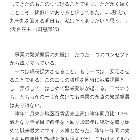
してきたのもこのつづけることであり、ただ永く続く
ことこそ、比叡山のあり方と信じてきた。......数えで
九十九を迎える明日も、私はそうありたいと思う。」
(天台座主 山田恵諦師)
事業の繁栄発展の究極は、たつた二つのコンセプト
から成り立っている。
一つは成長拡大させること。もう一つは、安定させ
ることである。この二つの哲理を同時に戦略課題と
し、実行して、はじめて繁栄発展が起こる。二つのう
ち、どちらかの一つが欠けても事業の永遠の繁栄発展
はあり得ない。
昨年12月東京地区百貨店売上高は昨年同月比11.2%
減となり全品目で前年を下回り1965年に統計を取り始
めて以来最大のマイナス幅となった。昨年一年間の売
上高も前年比5.7%減と落ち込んだが、これはオイルシ