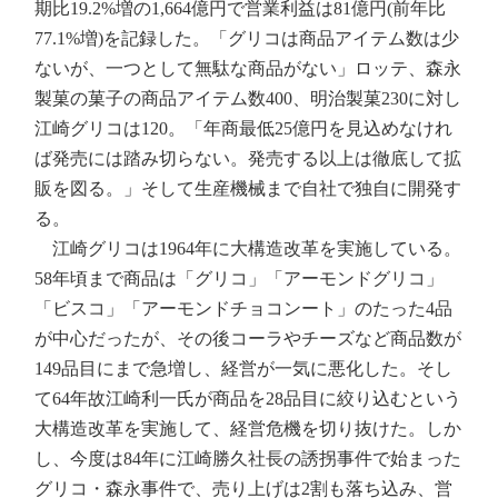
期比19.2%増の1,664億円で営業利益は81億円(前年比
77.1%増)を記録した。「グリコは商品アイテム数は少
ないが、一つとして無駄な商品がない」ロッテ、森永
製菓の菓子の商品アイテム数400、明治製菓230に対し
江崎グリコは120。「年商最低25億円を見込めなけれ
ば発売には踏み切らない。発売する以上は徹底して拡
販を図る。」そして生産機械まで自社で独自に開発す
る。
江崎グリコは1964年に大構造改革を実施している。
58年頃まで商品は「グリコ」「アーモンドグリコ」
「ビスコ」「アーモンドチョコンート」のたった4品
が中心だったが、その後コーラやチーズなど商品数が
149品目にまで急増し、経営が一気に悪化した。そし
て64年故江崎利一氏が商品を28品目に絞り込むという
大構造改革を実施して、経営危機を切り抜けた。しか
し、今度は84年に江崎勝久社長の誘拐事件で始まった
グリコ・森永事件で、売り上げは2割も落ち込み、営