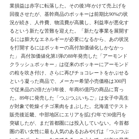
業損益は赤字に転落した。その後3年かけて売上げを
回復させたが、基幹商品のポッキーは前期比90%の状
況が続き、人件費、物流費が高騰し、利益率が悪化す
るという新たな苦難を迎えた。「新たな事業を展開す
るには膨大なエネルギーが必要になるから、あの状況
を打開するにはポッキーの高付加価値化しかなかっ
た」 高付加価値化第1弾の88年発売した「アーモンド
クラッシュポッキー」は従来のポッキーにアーモンド
の粒を吹き付け、さらに再びチョコレートをかぶせる
という凝った商品で、メーカー希望小売価格は300円
で従来品の2倍だが3年後、年商85億円の商品に育っ
た。89年に発売した「つぶつぶいちご」は女子中高生
が対象で乾燥イチゴ果肉をまぶした。北海道でテスト
販売後近畿、中部地区にエリアを拡げ2年で30億円を
突破したが、まだ首都圏には投入していない。今首都
圏の若い女性に最も人気のあるおみやげは「つぶつぶ