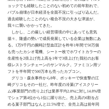
ョックでも経験したことのない初めての前年割れで、
バブル崩壊が日本経済を全面不況に引っぱり込んだ。
過去経験したことのない複合不況の大きな津波が、
我々に襲いかかってきた。
しかし、この厳しい経営環境の中にあっても意気
揚々、隆盛の勢いで成長発展している企業は無数にあ
る。1万9千円の腕時計型血圧計を昨年1年間で50万個
も売ったカシオ電機、シートー枚でホワイトカラーの
生産性を2倍上げ売上高を1年で3倍上げた我社のお客
様レストランチェーンのサンマルク。ファミコン用ソ
フトを半年間で500万本も売ったカプコン。
グリコ・森永事件から8年、ポッキーで快進撃の江
崎グリコもその一社だ。昨年度の冷菓(アイスクリー
ム)事業部門の売り上げは業界平均2.8%に対し14.8%増
でシェア第4位から1位に躍り出た。売上高の6割を占
める菓子部門はなんと22.5%増で、全売上高は前年同