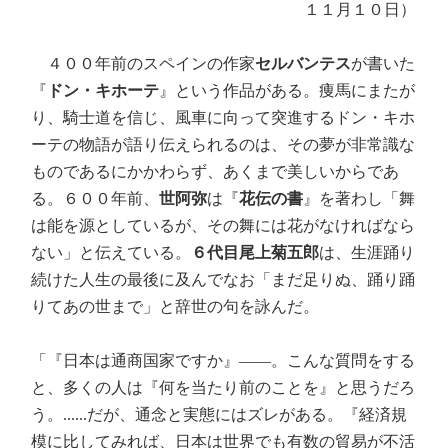
１１月１０日）
４００年前のスペインの作家
セルバンテス
が書いた
『
ドン・キホーテ
』という作品がある。痩馬にまたが
り、騎士道を信じ、風車に向って突進するドン・キホ
ーテの物語が語り伝えられるのは、その夢が非常識な
ものであるにかかわらず、あくまで美しいからであ
る。６００年前、
世阿弥
は『
花伝の書
』を著わし「舞
は能を源としているが、その舞には花がなければなら
ない」と伝えている。
６代目尾上菊五郎
は、生涯踊り
続けた人生の最後に及んでなお「まだ足りぬ、踊り踊
りてあの世まで」と辞世の句を詠んだ。
「『日本は通商国家ですか』――。こんな質問をする
と、多くの人は『何を当たり前のことを』と思うだろ
う。......だが、通念と実態にはズレがある。『経済規
模に比してみれば、日本は世界でも有数の貿易が不活