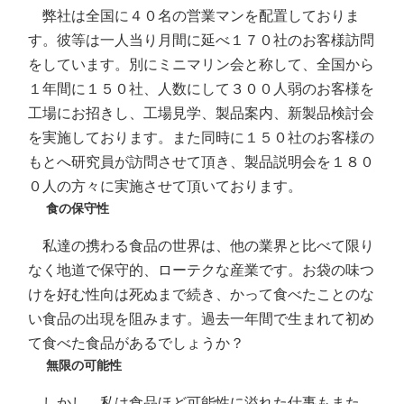
弊社は全国に４０名の営業マンを配置しておりま
す。彼等は一人当り月間に延べ１７０社のお客様訪問
をしています。別にミニマリン会と称して、全国から
１年間に１５０社、人数にして３００人弱のお客様を
工場にお招きし、工場見学、製品案内、新製品検討会
を実施しております。また同時に１５０社のお客様の
もとへ研究員が訪問させて頂き、製品説明会を１８０
０人の方々に実施させて頂いております。
食の保守性
私達の携わる食品の世界は、他の業界と比べて限り
なく地道で保守的、ローテクな産業です。お袋の味つ
けを好む性向は死ぬまで続き、かって食べたことのな
い食品の出現を阻みます。過去一年間で生まれて初め
て食べた食品があるでしょうか？
無限の可能性
しかし、私は食品ほど可能性に溢れた仕事もまた、