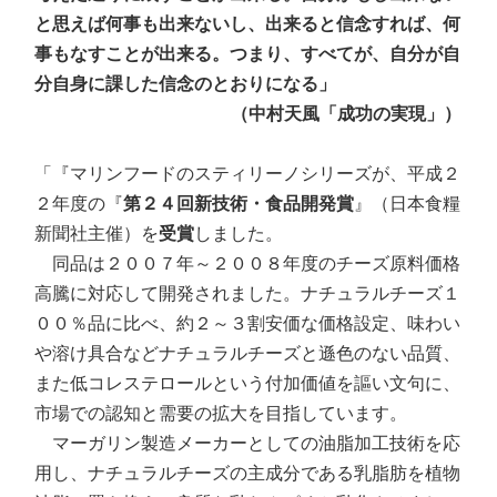
と思えば何事も出来ないし、出来ると信念すれば、何
事もなすことが出来る。つまり、すべてが、自分が自
分自身に課した信念のとおりになる」
（中村天風「成功の実現」）
「『マリンフードのスティリーノシリーズが、平成２
２年度の『
第２４回新技術・食品開発賞
』（日本食糧
新聞社主催）を
受賞
しました。
同品は２００７年～２００８年度のチーズ原料価格
高騰に対応して開発されました。ナチュラルチーズ１
００％品に比べ、約２～３割安価な価格設定、味わい
や溶け具合などナチュラルチーズと遜色のない品質、
また低コレステロールという付加価値を謳い文句に、
市場での認知と需要の拡大を目指しています。
マーガリン製造メーカーとしての油脂加工技術を応
用し、ナチュラルチーズの主成分である乳脂肪を植物