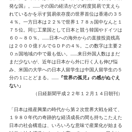
発な国』。......その国の経済がどの程度貿易で支えら
れているかを示す貿易依存度の世界首位は香港の３５
４％。一方日本は２２％で世界１７８ヵ国中なんと１
７５位。同じ工業国として日本と競う韓国やドイツは
６０～８０％。......日本への海外からの直接投資残高
は２０００億ドルでＧＤＰの４％。この数字は主要２
０ヵ国地域の中で最も低い。......来日外国人数はまだ
まだ少ないが、近年は日本から外に行く人も伸び悩
み、米国の大学への日本人留学生は中国人留学生の５
分の１にとどまる。......
『世界の孤児』の感がぬぐえ
ない」
（日経新聞平成２２年１２月１４日朝刊）
「日本は殖産興業の時代から第２次世界大戦を経て、
１９８０年代の奇跡的な経済成長の間も持ちこたえた
日本の社会構造は、いろいろな意味で産業化が始まる