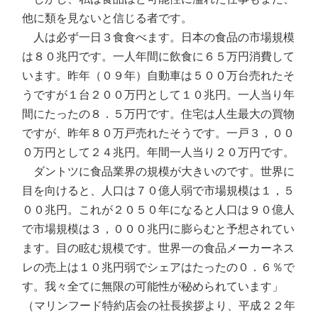
他に類を見ないと信じる者です。
人は必ず一日３食食べます。日本の食品の市場規模
は８０兆円です。一人年間に飲食に６５万円消費して
います。昨年（０９年）自動車は５００万台売れたそ
うですが１台２００万円として１０兆円。一人当り年
間にたったの８．５万円です。住宅は人生最大の買物
ですが、昨年８０万戸売れたそうです。一戸３，００
０万円として２４兆円。年間一人当り２０万円です。
ダントツに食品業界の規模が大きいのです。世界に
目を向けると、人口は７０億人弱で市場規模は１，５
００兆円。これが２０５０年になると人口は９０億人
で市場規模は３，０００兆円に膨らむと予想されてい
ます。目の眩む規模です。世界一の食品メーカーネス
レの売上は１０兆円弱でシェアはたったの０．６％で
す。我々全てに無限の可能性が秘められています」
（マリンフード特約店会の社長挨拶より、平成２２年