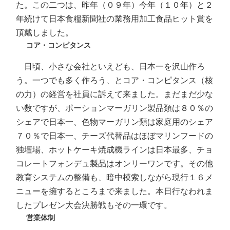
た。この二つは、昨年（０９年）今年（１０年）と２
年続けて日本食糧新聞社の業務用加工食品ヒット賞を
頂戴しました。
コア・コンピタンス
日頃、小さな会社といえども、日本一を沢山作ろ
う。一つでも多く作ろう、とコア・コンピタンス（核
の力）の経営を社員に訴えて来ました。まだまだ少な
い数ですが、ポーションマーガリン製品類は８０％の
シェアで日本一、色物マーガリン類は家庭用のシェア
７０％で日本一、チーズ代替品はほぼマリンフードの
独壇場、ホットケーキ焼成機ラインは日本最多、チョ
コレートフォンデュ製品はオンリーワンです。その他
教育システムの整備も、暗中模索しながら現行１６メ
ニューを擁するところまで来ました。本日行なわれま
したプレゼン大会決勝戦もその一環です。
営業体制