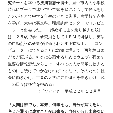
究チームを率いる
浅川智恵子博士
。豊中市内の小学校
時代にプールで泳いでいて頭を壁にぶつけて怪我をし
たのがもとで中学２年生のときに失明。盲学校で点字
を学び、大学は英文科。職業訓練センターでコンピュ
ーターと出会った。......諦めずに山を乗り越えた浅川
は、２５歳で学生研究員としてＩＢＭで研修し、英語
の自動点訳の研究が評価され翌年正式採用。......コン
ピューターにできることは急激に増えて、可能性はま
だまだ広がる。社会に参画するためにウェブが極めて
重要な情報源だからこそ、すべての人が簡単に使える
ものにし続けていかなければいけない。そのために社
会に働きかけ、世界の大学に共同研究を働きかけ、浅
川の日々は多忙を極める」
（「ひととき」平成２２年１２月号）
「人間は誰でも、本来、何事をも、自分が深く思い、
考えた通りに成すことが出来る。自分がもし出来ない