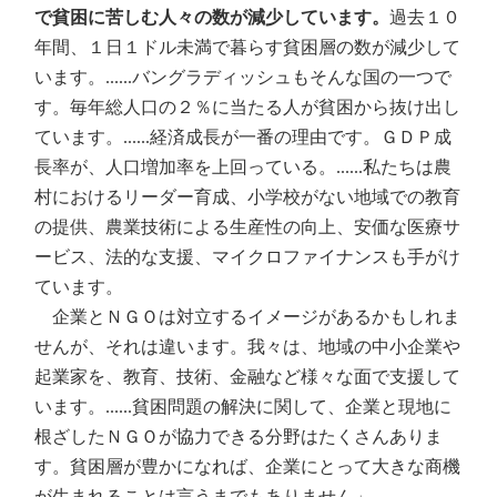
で貧困に苦しむ人々の数が減少しています。
過去１０
年間、１日１ドル未満で暮らす貧困層の数が減少して
います。......バングラディッシュもそんな国の一つで
す。毎年総人口の２％に当たる人が貧困から抜け出し
ています。......経済成長が一番の理由です。ＧＤＰ成
長率が、人口増加率を上回っている。......私たちは農
村におけるリーダー育成、小学校がない地域での教育
の提供、農業技術による生産性の向上、安価な医療サ
ービス、法的な支援、マイクロファイナンスも手がけ
ています。
企業とＮＧＯは対立するイメージがあるかもしれま
せんが、それは違います。我々は、地域の中小企業や
起業家を、教育、技術、金融など様々な面で支援して
います。......貧困問題の解決に関して、企業と現地に
根ざしたＮＧＯが協力できる分野はたくさんありま
す。貧困層が豊かになれば、企業にとって大きな商機
が生まれることは言うまでもありません」