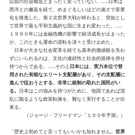
以前の社会構造とまったく変っていない。......日本は
西洋との邂逅を経て、めまぐるしいほどの速さで産業
化を推進した。第２次世界大戦が終わると、突如とし
て世界で最も平和主義的な国に生まれ変わった。......
１９９０年には金融危機の影響で経済成長が止まった
が、このときも運命の逆転を淡々と受け止めた。
日本が大きな社会変革を経ても基本的価値観を失わ
ずにいられるのは、文化の連続性と社会的規律を併せ
持つからである。......その上
日本には、実力本位で登
用された有能なエリート支配層があり、その支配層に
進んで従おうとする、非常に統制の取れた国民がい
る。
日本はこの強みを持つがために、他国であれば混
乱に陥るような政策転換を、難なく実行することが出
来る」
（ジョージ・フリードマン「１００年予測」）
「歴史上初めてと言ってもいいかも知れません。
世界