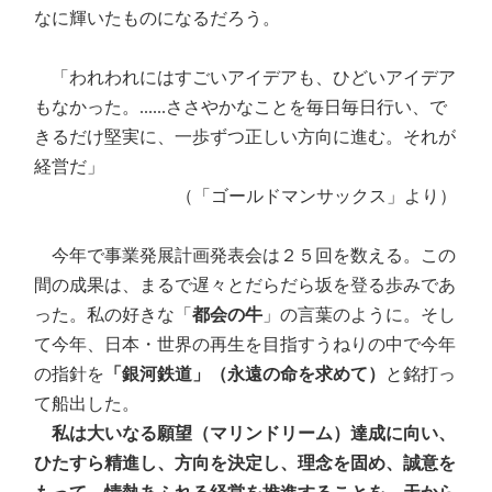
なに輝いたものになるだろう。
「われわれにはすごいアイデアも、ひどいアイデア
もなかった。......ささやかなことを毎日毎日行い、で
きるだけ堅実に、一歩ずつ正しい方向に進む。それが
経営だ」
（「ゴールドマンサックス」より）
今年で事業発展計画発表会は２５回を数える。この
間の成果は、まるで遅々とだらだら坂を登る歩みであ
った。私の好きな「
都会の牛
」の言葉のように。そし
て今年、日本・世界の再生を目指すうねりの中で今年
の指針を
「銀河鉄道」（永遠の命を求めて）
と銘打っ
て船出した。
私は大いなる願望（マリンドリーム）達成に向い、
ひたすら精進し、方向を決定し、理念を固め、誠意を