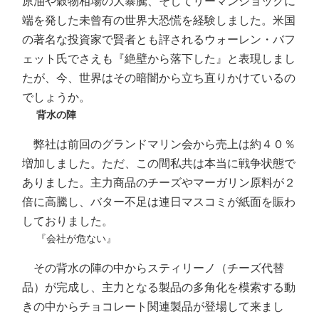
原油や穀物相場の大暴騰、そしてリーマンショックに
端を発した未曾有の世界大恐慌を経験しました。米国
の著名な投資家で賢者とも評されるウォーレン・バフ
ェット氏でさえも『絶壁から落下した』と表現しまし
たが、今、世界はその暗闇から立ち直りかけているの
でしょうか。
背水の陣
弊社は前回のグランドマリン会から売上は約４０％
増加しました。ただ、この間私共は本当に戦争状態で
ありました。主力商品のチーズやマーガリン原料が２
倍に高騰し、バター不足は連日マスコミが紙面を賑わ
しておりました。
『会社が危ない』
その背水の陣の中からスティリーノ（チーズ代替
品）が完成し、主力となる製品の多角化を模索する動
きの中からチョコレート関連製品が登場して来まし