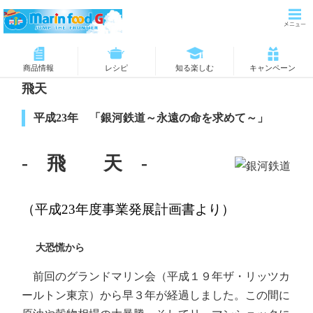
商品情報
レシピ
知る楽しむ
キャンペーン
飛天
平成23年 「銀河鉄道～永遠の命を求めて～」
- 飛 天 -
（平成23年度事業発展計画書より）
大恐慌から
前回のグランドマリン会（平成１９年ザ・リッツカ
ールトン東京）から早３年が経過しました。この間に