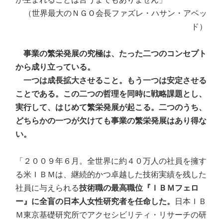
（世界最大のＮＧＯ会長ファズレ・ハサン・アベッ
ド）
事業の繁栄発展の究極は、たった二つのコンセプト
から成り立っている。
一つは成長拡大させること。もう一つは安定させる
ことである。この二つの哲理を同時に戦略課題とし、
実行して、はじめて繁栄発展が起こる。二つのうち、
どちらかの一つが欠けても事業の繁栄発展はあり得な
い。
「２００９年６月。全世界に約４０万人の社員を擁す
る米ＩＢＭは、継続的かつ卓越した技術実績を残した
社員に与えられる
技術職の最高職位『ＩＢＭフェロ
ー』に全盲の日本人女性研究者を任命した。
日本ＩＢ
Ｍ東京基礎研究所でアクセシビリティ・リサーチの研