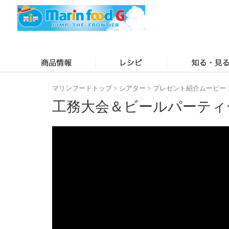
マリンフードトップ
>
シアター
>
プレゼント紹介ムービー
工務大会＆ビールパーティ