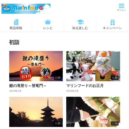
商品情報
レシピ
知る楽しむ
キャンペーン
初詣
1:30
1:30
鯉の滝登り～登竜門～
マリンフードのお正月
2024年2月
2020年2月
1:30
1:30