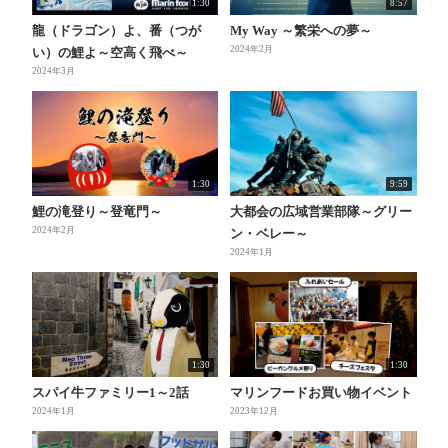
1:30
8:57
龍（ドラゴン）よ、番（つが
My Way ～繁栄への夢～
2024年2月
い）の鯉よ～空高く飛べ～
2024年3月
1:30
9:59
鯉の滝登り～登竜門～
大都会の広域営業部隊～グリー
2024年2月
ン・ベレー～
2024年1月
1:30
1:30
スパイ牛ファミリー1～2話
マリンフードお買い物イベント
2024年1月
2023年12月