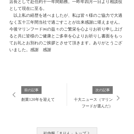
店長として赴任約十一年間勤務。一昨年四月一日より相談役
として現在に至る。
以上私の経歴を述べましたが、私は皆々様のご協力で大過
なく五十三年間当社で過ごすことが出来感謝に堪えません。
今後マリンフード㈱の益々のご繁栄を心よりお祈り申し上げ
ると共に皆様のご健康とご多幸を心よりお祈りし書面をもっ
てお礼とお別れのご挨拶とさせて頂きます。ありがとうござ
いました。感謝 感謝
前の記事
次の記事
創業120年を迎えて
十大ニュース（マリン
フードが選んだ）
社内報「まりん」トップ