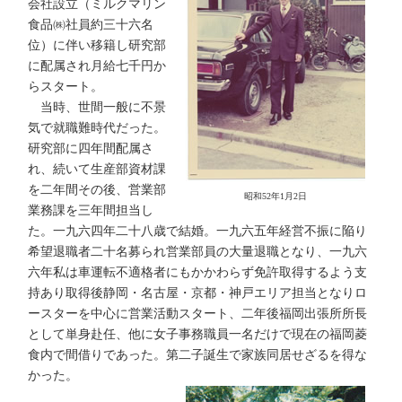
会社設立（ミルクマリン
食品㈱社員約三十六名
位）に伴い移籍し研究部
に配属され月給七千円か
らスタート。
当時、世間一般に不景
気で就職難時代だった。
研究部に四年間配属さ
れ、続いて生産部資材課
を二年間その後、営業部
昭和52年1月2日
業務課を三年間担当し
た。一九六四年二十八歳で結婚。一九六五年経営不振に陥り
希望退職者二十名募られ営業部員の大量退職となり、一九六
六年私は車運転不適格者にもかかわらず免許取得するよう支
持あり取得後静岡・名古屋・京都・神戸エリア担当となりロ
ースターを中心に営業活動スタート、二年後福岡出張所所長
として単身赴任、他に女子事務職員一名だけで現在の福岡菱
食内で間借りであった。第二子誕生で家族同居せざるを得な
かった。