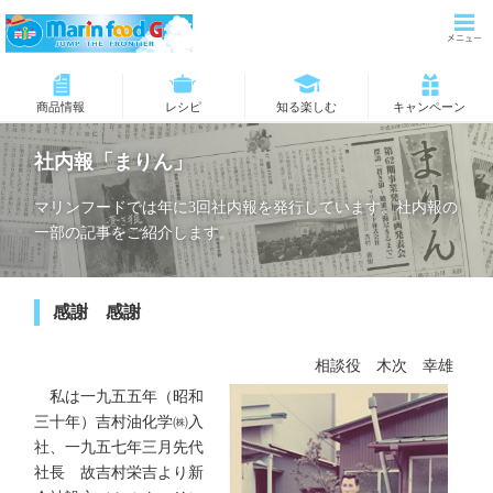
商品情報
レシピ
知る楽しむ
キャンペーン
社内報「まりん」
マリンフードでは年に3回社内報を発行しています。社内報の
一部の記事をご紹介します。
感謝 感謝
相談役 木次 幸雄
私は一九五五年（昭和
三十年）吉村油化学㈱入
社、一九五七年三月先代
社長 故吉村栄吉より新