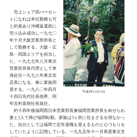
売上シェア四パーセン
トになれば本社勤務も可
と約束あり沖縄返還前に
売り込み成功し一九七〇
年十月大阪営業所所長と
して勤務する。大阪・広
島・四国エリアを担当し
た。一九七七年八月東京
営業所所長代理として単
身赴任一九七八年東京支
店長になる。春に家族同
居する。一九八〇年四月
平成4年11月11日
十四日先代社長他界、同
年吉村直樹社長就任。
約十四年後福岡西日本営業部長兼福岡営業所長を命ぜられ
妻と2人で再び福岡転勤。家族は3ヶ所に住まざるを得なかっ
た。自分としては福岡で定年退職を迎えるものと心づもりを
していたように記憶している。一九九五年十一月再度東京支