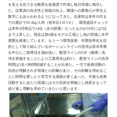
を見える化できる帳票を改善課で作成し毎日現場に掲示し
た。従業員の自主性と技能の向上、職場への愛着心が芽生え
数字にもあらわれるようになってきた。生産性は本年10月ま
での累計で45.4kg/人時（前年比118.5％）、環境巡回チェック
は本年4月時点で14位（全16部署）だったものが10月には5位
まで上昇した。現在は第4係をモデル工場とし他の現場に水平
展開を推進しています。もう一つ環境改善、作業効率化を目
的として取り組んでいるポーションラインの洗浄は皆木常務
を中心にご指導頂き溜め洗い、配管ラインのCIP（循環）洗
浄を実施することにより工業用水は約5ｔ、配管ラインの洗浄
時間は1名×3時間削減することが出来た。一方で改善活動の
目的が理解されず現場との距離があり、その距離を埋めるこ
とに時間を要したり苦労する場面が多くあった。今後も改善
活動するにあたり現場にはその目的を明確にし熱意をもって
繰り返し理解を求めていきたいと思います。