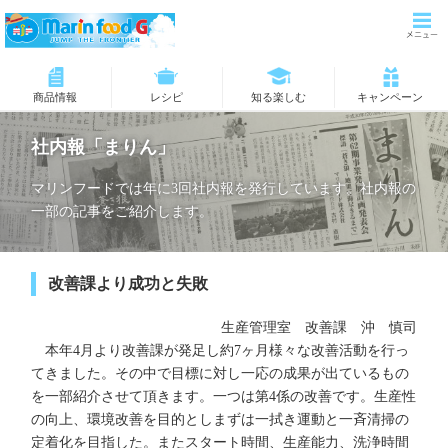
商品情報
レシピ
知る楽しむ
キャンペーン
社内報「まりん」
マリンフードでは年に3回社内報を発行しています。社内報の
一部の記事をご紹介します。
改善課より成功と失敗
生産管理室 改善課 沖 慎司
本年4月より改善課が発足し約7ヶ月様々な改善活動を行っ
てきました。その中で目標に対し一応の成果が出ているもの
を一部紹介させて頂きます。一つは第4係の改善です。生産性
の向上、環境改善を目的としまずは一拭き運動と一斉清掃の
定着化を目指した。またスタート時間、生産能力、洗浄時間