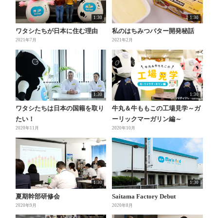
1:30
1:30
ワタシたちが日本に住む理由
私のはちみつバター開発秘話
2021年7月
2021年2月
1:30
1:30
ワタシたちは日本の国籍を取り
牛丸＆牛ももこの工場見学～ガ
たい！
ーリックマーガリン編～
2020年11月
2020年10月
1:30
1:30
夏期幹部研修会
Saitama Factory Debut
2020年9月
2020年8月