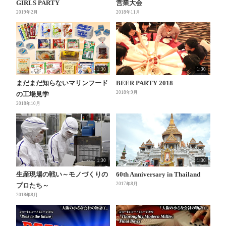
GIRLS PARTY
営業大会
2019年2月
2018年11月
1:30
1:30
まだまだ知らないマリンフード
BEER PARTY 2018
2018年9月
の工場見学
2018年10月
1:30
1:30
生産現場の戦い～モノづくりの
60th Anniversary in Thailand
2017年8月
プロたち～
2018年8月